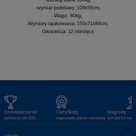
-wymiar podstawy: 109x55cm,
Waga: 80kg,
Wymiary opakowania: 155x71x64cm,
Gwarancja: 12 miesięcy
Doświadczenie
Certyfikaty
Nagrody
działamy od 2011r.
najwyższej jakości produkty
ponad 50 nagr