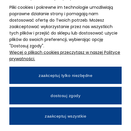
Pliki cookies i pokrewne im technologie umożliwiają
ADRES
poprawne działanie strony i pomagają nam
dostosować ofertę do Twoich potrzeb. Możesz
MIMARI sp z o.o.
zaakceptować wykorzystanie przez nas wszystkich
ul. Kurkowa 12
tych plików i przejść do sklepu lub dostosować użycie
50-210 Wrocław
plików do swoich preferencji, wybierając opcję
"Dostosuj zgody".
Dane rejestracyjne
Więcej o plikach cookies przeczytasz w naszej Polityce
NIP:8982325327
prywatności.
KRS: 0001195789
Kapitał zakładowy 100 000,00zl
zaakceptuj tylko niezbędne
Wpłacony w całości
Numer konta bankowego
dostosuj zgody
34 2490 0005 0000 4530 9115 2213
zaakceptuj wszystkie
All Rights Reserved © 2026 Mimari.com.pl