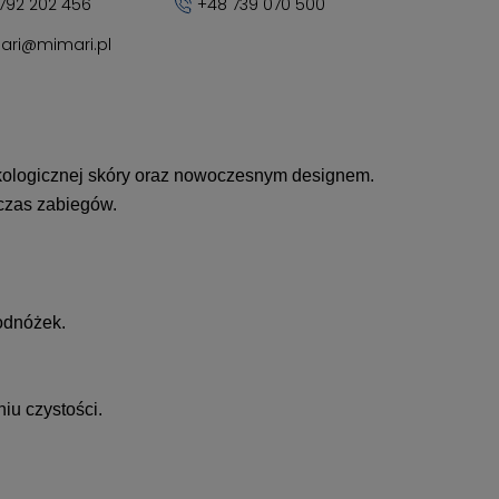
792 202 456
+48 739 070 500
ari@mimari.pl
kologicznej skóry oraz nowoczesnym designem.
dczas zabiegów.
odnóżek.
iu czystości.