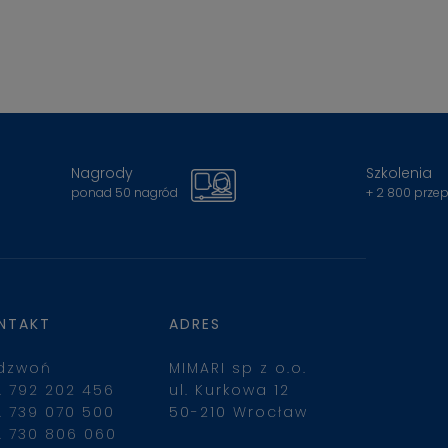
Nagrody
Szkolenia
ponad 50 nagród
+ 2 800 prze
NTAKT
ADRES
dzwoń
MIMARI sp z o.o.
. 792 202 456
ul. Kurkowa 12
. 739 070 500
50-210 Wrocław
. 730 806 060