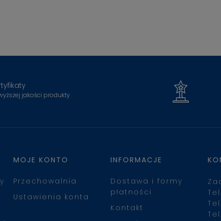
tyfikaty
wyższej jakości produkty
MOJE KONTO
INFORMACJE
KO
y
Przechowalnia
Dostawa i formy
Za
płatności
Tel
Ustawienia konta
Tel
Kontakt
Tel