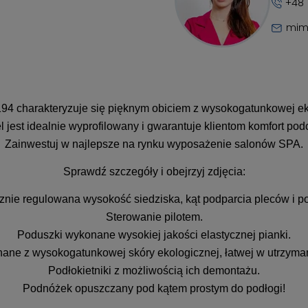
+48 
mim
4 charakteryzuje się pięknym obiciem z wysokogatunkowej e
l jest idealnie wyprofilowany i gwarantuje klientom komfort po
Zainwestuj w najlepsze na rynku wyposażenie salonów SPA.
Sprawdź szczegóły i obejrzyj zdjęcia:
cznie regulowana wysokość siedziska, kąt podparcia pleców i p
Sterowanie pilotem.
Poduszki wykonane wysokiej jakości elastycznej pianki.
ane z wysokogatunkowej skóry ekologicznej, łatwej w utrzyman
Podłokietniki z możliwością ich demontażu.
Podnóżek opuszczany pod kątem prostym do podłogi!