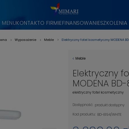
MENU
KONTAKT
O FIRMIE
FINANSOWANIE
SZKOLENIA
Elektryczny fotel kosmetyczny MODENA BD-
ówna
Wyposażenie
Meble
»
»
»
Meble
Elektryczny f
MODENA BD-81
elektryczny fotel kosmetyczny
Dostępność:
produkt dostępny
Kod produktu:
BD-8194/WHITE