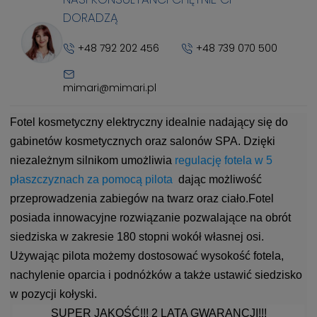
DORADZĄ
+48 792 202 456
+48 739 070 500
mimari@mimari.pl
Fotel kosmetyczny elektryczny idealnie nadający się do
gabinetów kosmetycznych oraz salonów SPA. Dzięki
niezależnym silnikom umożliwia
regulację f
otela w 5
płaszczyznach
za pomocą pilot
a
dając możliwość
przeprowadzenia zabiegów na twarz oraz ciało.Fotel
posiada innowacyjne rozwiązanie pozwalające na obrót
siedziska w zakresie 180 stopni wokół własnej osi.
Używając pilota możemy dostosować wysokość fotela,
nachylenie oparcia i podnóżków a także ustawić siedzisko
w pozycji kołyski.
SUPER JAKOŚĆ!!! 2 LATA GWARANCJI!!!