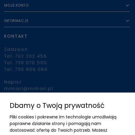
MOJE KONTO
INFORMACJE
KONTAKT
Zadzwoń
Tel. 792 202 456
Tel. 739 070 500
Tel. 730 806 060
Napisz
mimari@mimari.pl
Dbamy o Twoją prywatność
Znajdziesz nas
Pliki cookies i pokrewne im technologie umożliwiają
ADRES
poprawne działanie strony i pomagają nam
dostosować ofertę do Twoich potrzeb. Możesz