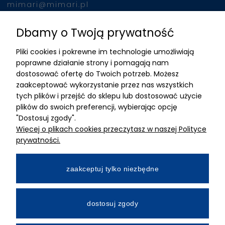
mimari@mimari.pl
Dbamy o Twoją prywatność
Znajdziesz nas
Pliki cookies i pokrewne im technologie umożliwiają
ADRES
poprawne działanie strony i pomagają nam
dostosować ofertę do Twoich potrzeb. Możesz
MIMARI sp z o.o.
zaakceptować wykorzystanie przez nas wszystkich
ul. Kurkowa 12
tych plików i przejść do sklepu lub dostosować użycie
50-210 Wrocław
plików do swoich preferencji, wybierając opcję
"Dostosuj zgody".
Dane rejestracyjne
Więcej o plikach cookies przeczytasz w naszej Polityce
NIP:8982325327
prywatności.
KRS: 0001195789
Kapitał zakładowy 100 000,00zl
zaakceptuj tylko niezbędne
Wpłacony w całości
Numer konta bankowego
dostosuj zgody
34 2490 0005 0000 4530 9115 2213