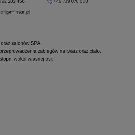
792 202 456
+48 739 070 500
ari@mimari.pl
h oraz salonów SPA.
 przeprowadzenia zabiegów na twarz oraz ciało.
topni wokół własnej osi.