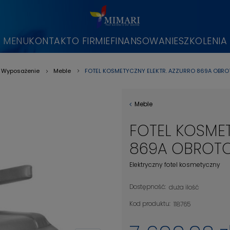
MENU
KONTAKT
O FIRMIE
FINANSOWANIE
SZKOLENIA
FOTEL KOSMETYCZNY ELEKTR. AZZURRO 869A OBROT
Wyposażenie
Meble
»
»
Meble
FOTEL KOSMET
869A OBROTOW
Elektryczny fotel kosmetyczny
Dostępność:
duża ilość
Kod produktu:
118765