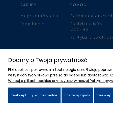
ZAKUPY
POMOC
Moje zamówienia
Reklamacje i zwrot
Regulamin
Polityka plików
Cookies
Polityka prywatnoś
Dbamy o Twoją prywatność
Pliki cookies i pokrewne im technologie umożliwiają popr
wszystkich tych plików i przejść do sklepu lub dostosować u
Więcej o plikach cookies przeczytasz w naszej Polityce pryw
zaakceptuj tylko niezbędne
dostosuj zgody
zaakcept