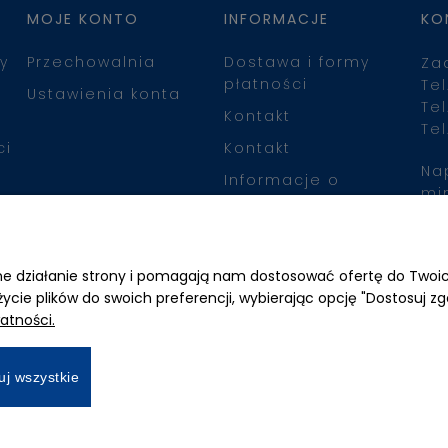
MOJE KONTO
INFORMACJE
KO
y
Przechowalnia
Dostawa i formy
Za
płatności
Tel
Ustawienia konta
Tel
Kontakt
Tel
ci
Kontakt
Na
Informacje o
mi
leasingu
Zn
awne działanie strony i pomagają nam dostosować ofertę do Two
życie plików do swoich preferencji, wybierając opcję "Dostosuj zg
atności.
uj wszystkie
All Rights Reserved © 2026 Mimari.com.pl