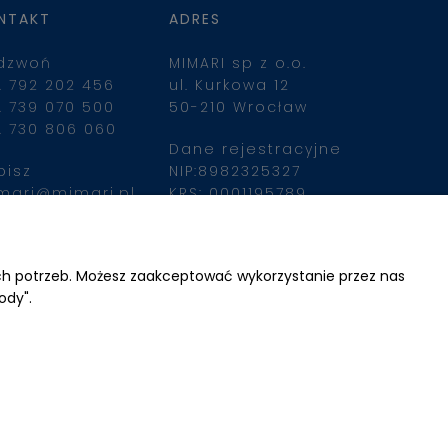
NTAKT
ADRES
dzwoń
MIMARI sp z o.o.
. 792 202 456
ul. Kurkowa 12
. 739 070 500
50-210 Wrocław
. 730 806 060
Dane rejestracyjne
pisz
NIP:8982325327
mari@mimari.pl
KRS: 0001195789
Kapitał zakładowy 
100 000,00zl
ajdziesz nas
Wpłacony w całości
ich potrzeb. Możesz zaakceptować wykorzystanie przez nas
ody".
Numer konta 
bankowego
34 2490 0005 0000 
4530 9115 2213