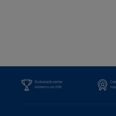
Doświadczenie
Cer
działamy od 2011r.
naj