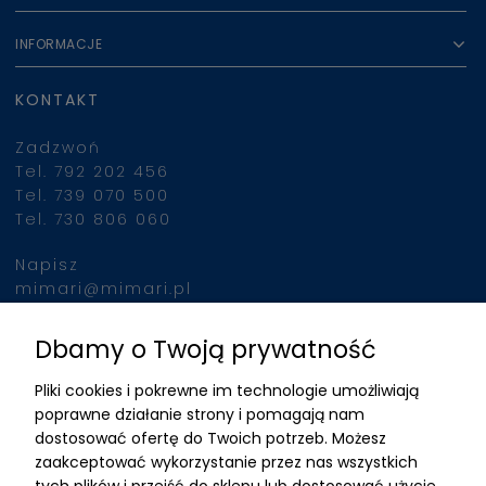
INFORMACJE
KONTAKT
Zadzwoń
Tel. 792 202 456
Tel. 739 070 500
Tel. 730 806 060
Napisz
mimari@mimari.pl
Dbamy o Twoją prywatność
Znajdziesz nas
Pliki cookies i pokrewne im technologie umożliwiają
ADRES
poprawne działanie strony i pomagają nam
dostosować ofertę do Twoich potrzeb. Możesz
MIMARI sp z o.o.
zaakceptować wykorzystanie przez nas wszystkich
ul. Kurkowa 12
tych plików i przejść do sklepu lub dostosować użycie