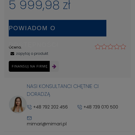
5 999,98 zł
POWIADOM O
DOSTĘPNOŚCI
Ocena:
zapytaj o produkt
FINANSUJ NA FIRMĘ
NASI KONSULTANCI CHĘTNIE CI
DORADZĄ
+48 792 202 456
+48 739 070 500
mimari@mimari.pl