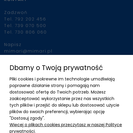
Zadzwoń
Tel. 792 202 456
Tel. 739 070 500
Tel. 730 806 060
Napisz
mimari@mimari.pl
Dbamy o Twoją prywatność
Znajdziesz nas
Pliki cookies i pokrewne im technologie umożliwiają
ADRES
poprawne działanie strony i pomagają nam
dostosować ofertę do Twoich potrzeb. Możesz
MIMARI sp z o.o.
zaakceptować wykorzystanie przez nas wszystkich
ul. Kurkowa 12
tych plików i przejść do sklepu lub dostosować użycie
50-210 Wrocław
plików do swoich preferencji, wybierając opcję
"Dostosuj zgody".
Dane rejestracyjne
Więcej o plikach cookies przeczytasz w naszej Polityce
NIP:8982325327
prywatności.