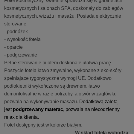
Fotel kosmetyczny, świetnie sprawdza się w gabinetach
kosmetycznych i salonach SPA, doskonały do zabiegów
kosmetycznych, wizażu i masażu. Posiada elektrycznie
sterowane:
- podnóżek
- wysokość fotela
- oparcie
- podgrzewanie
Pełne sterowanie pilotem doskonale ułatwia pracę.
Poszycie fotela łatwo zmywalne, wykonane z eko-skóry
spełniające rygorystyczne wymogi UE. Dodatkowo
podłokietniki wykończone są drewnem, łatwo
demontolwalne w razie potrzeby, a otwór w zagłówku
pozwala na wykonywanie masażu.
Dodatkową zaletą
jest
podgrzewany materac
, pozwala na niecodzienny
relax dla klienta.
Fotel dostępny jest w kolorze białym.
W skład fotela wchodzą: