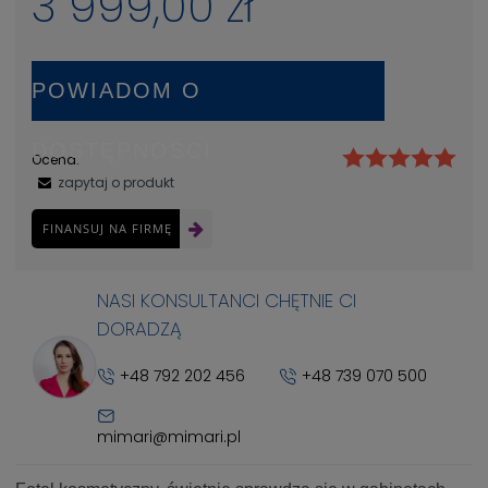
3 999,00 zł
POWIADOM O
DOSTĘPNOŚCI
Ocena:
zapytaj o produkt
FINANSUJ NA FIRMĘ
NASI KONSULTANCI CHĘTNIE CI
DORADZĄ
+48 792 202 456
+48 739 070 500
mimari@mimari.pl