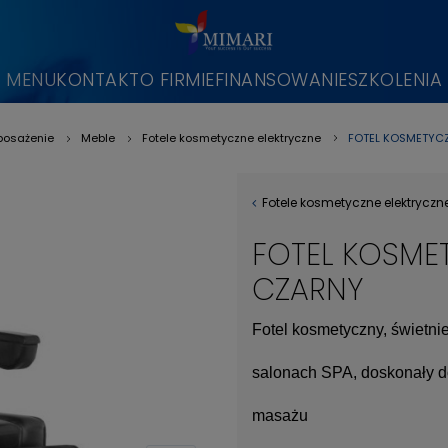
MENU
KONTAKT
O FIRMIE
FINANSOWANIE
SZKOLENIA
FOTEL KOSMETYCZ
osażenie
Meble
Fotele kosmetyczne elektryczne
»
»
»
Fotele kosmetyczne elektryczn
FOTEL KOSMET
CZARNY
Fotel kosmetyczny, świetni
salonach SPA, doskonały d
masażu