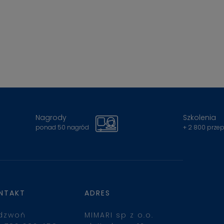
Nagrody
Szkolenia
ponad 50 nagród
+ 2 800 prze
NTAKT
ADRES
dzwoń
MIMARI sp z o.o.