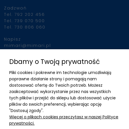
Zadzwoń
Tel. 792 202 456
Tel. 739 070 500
Tel. 730 806 060
Napisz
mimari@mimari.pl
Dbamy o Twoją prywatność
Znajdziesz nas
Pliki cookies i pokrewne im technologie umożliwiają
ADRES
poprawne działanie strony i pomagają nam
dostosować ofertę do Twoich potrzeb. Możesz
MIMARI sp z o.o.
zaakceptować wykorzystanie przez nas wszystkich
ul. Kurkowa 12
tych plików i przejść do sklepu lub dostosować użycie
50-210 Wrocław
plików do swoich preferencji, wybierając opcję
"Dostosuj zgody".
Dane rejestracyjne
Więcej o plikach cookies przeczytasz w naszej Polityce
NIP:8982325327
prywatności.
KRS: 0001195789