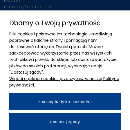
Napisz
mimari@mimari.pl
Dbamy o Twoją prywatność
Znajdziesz nas
Pliki cookies i pokrewne im technologie umożliwiają
ADRES
poprawne działanie strony i pomagają nam
dostosować ofertę do Twoich potrzeb. Możesz
MIMARI sp z o.o.
zaakceptować wykorzystanie przez nas wszystkich
ul. Kurkowa 12
tych plików i przejść do sklepu lub dostosować użycie
50-210 Wrocław
plików do swoich preferencji, wybierając opcję
"Dostosuj zgody".
Dane rejestracyjne
Więcej o plikach cookies przeczytasz w naszej Polityce
NIP:8982325327
prywatności.
KRS: 0001195789
Kapitał zakładowy 100 000,00zl
zaakceptuj tylko niezbędne
Wpłacony w całości
Numer konta bankowego
dostosuj zgody
34 2490 0005 0000 4530 9115 2213