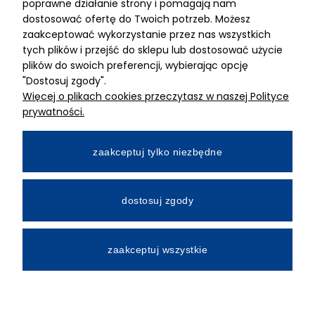
ADRES
poprawne działanie strony i pomagają nam
dostosować ofertę do Twoich potrzeb. Możesz
MIMARI sp z o.o.
zaakceptować wykorzystanie przez nas wszystkich
ul. Kurkowa 12
tych plików i przejść do sklepu lub dostosować użycie
50-210 Wrocław
plików do swoich preferencji, wybierając opcję
"Dostosuj zgody".
Dane rejestracyjne
Więcej o plikach cookies przeczytasz w naszej Polityce
NIP:8982325327
prywatności.
KRS: 0001195789
Kapitał zakładowy 100 000,00zl
zaakceptuj tylko niezbędne
Wpłacony w całości
Numer konta bankowego
dostosuj zgody
34 2490 0005 0000 4530 9115 2213
zaakceptuj wszystkie
All Rights Reserved © 2026 Mimari.com.pl
Realizacja:
Gabiec.pl