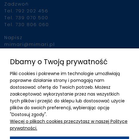
Zadzwoń
Tel. 792 202 456
Tel. 739 070 500
Tel. 730 806 060
Napisz
mimari@mimari.pl
Dbamy o Twoją prywatność
Znajdziesz nas
Pliki cookies i pokrewne im technologie umożliwiają
ADRES
poprawne działanie strony i pomagają nam
dostosować ofertę do Twoich potrzeb. Możesz
MIMARI sp z o.o.
zaakceptować wykorzystanie przez nas wszystkich
ul. Kurkowa 12
tych plików i przejść do sklepu lub dostosować użycie
50-210 Wrocław
plików do swoich preferencji, wybierając opcję
"Dostosuj zgody".
Dane rejestracyjne
Więcej o plikach cookies przeczytasz w naszej Polityce
NIP:8982325327
prywatności.
KRS: 0001195789