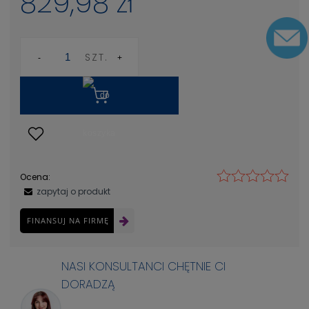
829,98 zł
SZT.
Ocena:
zapytaj o produkt
FINANSUJ NA FIRMĘ
NASI KONSULTANCI CHĘTNIE CI
DORADZĄ