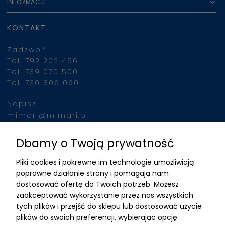
INFORMACJE
KONTAKT
Zadzwoń
Tel. 792 202 456
Tel. 739 070 500
Tel. 730 806 060
Napisz
mimari@mimari.pl
Dbamy o Twoją prywatność
Znajdziesz nas
Pliki cookies i pokrewne im technologie umożliwiają
ADRES
poprawne działanie strony i pomagają nam
dostosować ofertę do Twoich potrzeb. Możesz
MIMARI sp z o.o.
zaakceptować wykorzystanie przez nas wszystkich
ul. Kurkowa 12
tych plików i przejść do sklepu lub dostosować użycie
50-210 Wrocław
plików do swoich preferencji, wybierając opcję