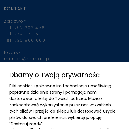
KONTAKT
Zadzwoń
Tel. 792 202 456
Tel. 739 070 500
Tel. 730 806 060
Napisz
mimari@mimari.pl
Dbamy o Twoją prywatność
Znajdziesz nas
Pliki cookies i pokrewne im technologie umożliwiają
ADRES
poprawne działanie strony i pomagają nam
dostosować ofertę do Twoich potrzeb. Możesz
MIMARI sp z o.o.
zaakceptować wykorzystanie przez nas wszystkich
ul. Kurkowa 12
tych plików i przejść do sklepu lub dostosować użycie
50-210 Wrocław
plików do swoich preferencji, wybierając opcję
"Dostosuj zgody".