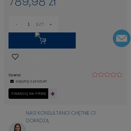
789,98 zł
SZT.
Ocena:
zapytaj o produkt
FINANSUJ NA FIRMĘ
NASI KONSULTANCI CHĘTNIE CI
DORADZĄ