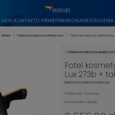
MENU
KONTAKT
O FIRMIE
FINANSOWANIE
SZKOLENIA
Fotel kosmetyczny elektryczny 
Meble
Fotele kosmetyczne elektryczne
»
»
Fotele kosmetyczne elektryczn
Fotel kosmet
Lux 273b + t
Elektryczny fotel kosmetyczny
Dostępność:
duża ilość
Kod produktu:
148298