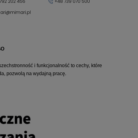
792 202 456
+48 739 070 500
ari@mimari.pl
GO
echstronność i funkcjonalność to cechy, które
da, pozwolą na wydajną pracę.