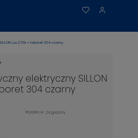
SILLON Lux 273b + taboret 304 czarny
e
yczny elektryczny SILLON
aboret 304 czarny
Wysyłka w:
24 godziny