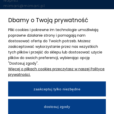
Napisz
mimari@mimari.pl
Dbamy o Twoją prywatność
Znajdziesz nas
Pliki cookies i pokrewne im technologie umożliwiają
ADRES
poprawne działanie strony i pomagają nam
dostosować ofertę do Twoich potrzeb. Możesz
MIMARI sp z o.o.
zaakceptować wykorzystanie przez nas wszystkich
ul. Kurkowa 12
tych plików i przejść do sklepu lub dostosować użycie
50-210 Wrocław
plików do swoich preferencji, wybierając opcję
"Dostosuj zgody".
Dane rejestracyjne
Więcej o plikach cookies przeczytasz w naszej Polityce
NIP:8982325327
prywatności.
KRS: 0001195789
Kapitał zakładowy 100 000,00zl
zaakceptuj tylko niezbędne
Wpłacony w całości
Numer konta bankowego
dostosuj zgody
34 2490 0005 0000 4530 9115 2213