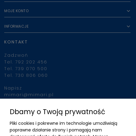
MOJE KONTO
INFORMACJE
KONTAKT
Zadzwoń
Tel. 792 202 456
Tel. 739 070 500
Tel. 730 806 060
Napisz
mimari@mimari.pl
Dbamy o Twoją prywatność
Znajdziesz nas
Pliki cookies i pokrewne im technologie umożliwiają
ADRES
poprawne działanie strony i pomagają nam