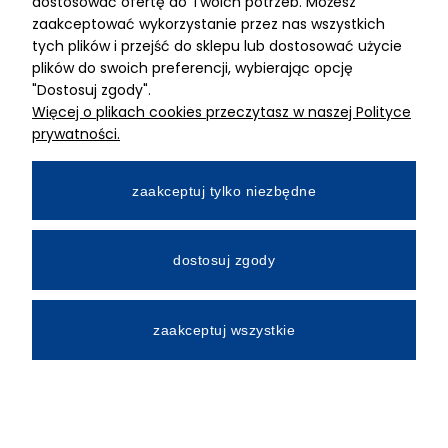
dostosować ofertę do Twoich potrzeb. Możesz
MIMARI sp z o.o.
zaakceptować wykorzystanie przez nas wszystkich
ul. Kurkowa 12
tych plików i przejść do sklepu lub dostosować użycie
50-210 Wrocław
plików do swoich preferencji, wybierając opcję
"Dostosuj zgody".
Dane rejestracyjne
Więcej o plikach cookies przeczytasz w naszej Polityce
NIP:8982325327
prywatności.
KRS: 0001195789
Kapitał zakładowy 100 000,00zl
zaakceptuj tylko niezbędne
Wpłacony w całości
Numer konta bankowego
dostosuj zgody
34 2490 0005 0000 4530 9115 2213
zaakceptuj wszystkie
All Rights Reserved © 2026 Mimari.com.pl
Realizacja:
Gabiec.pl
Sklep internetowy Shoper.pl