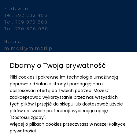
Zadzwoń
Tel. 792 202 456
Tel. 739 070 500
Tel. 730 806 060
Napisz
mimari@mimari.pl
Dbamy o Twoją prywatność
Znajdziesz nas
Pliki cookies i pokrewne im technologie umożliwiają
ADRES
poprawne działanie strony i pomagają nam
dostosować ofertę do Twoich potrzeb. Możesz
MIMARI sp z o.o.
zaakceptować wykorzystanie przez nas wszystkich
ul. Kurkowa 12
tych plików i przejść do sklepu lub dostosować użycie
50-210 Wrocław
plików do swoich preferencji, wybierając opcję
"Dostosuj zgody".
Dane rejestracyjne
Więcej o plikach cookies przeczytasz w naszej Polityce
NIP:8982325327
prywatności.
KRS: 0001195789