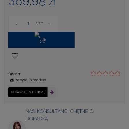
369,98 zł
SZT.
Ocena:
zapytaj o produkt
FINANSUJ NA FIRMĘ
NASI KONSULTANCI CHĘTNIE CI
DORADZĄ