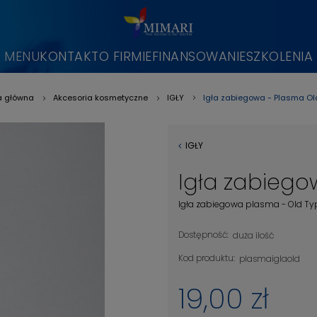
MENU
KONTAKT
O FIRMIE
FINANSOWANIE
SZKOLENIA
Igła zabiegowa - Plasma Ol
a główna
Akcesoria kosmetyczne
IGŁY
»
»
»
IGŁY
Igła zabiego
Igła zabiegowa plasma - Old Ty
Dostępność:
duża ilość
Kod produktu:
plasmaiglaold
19,00 zł