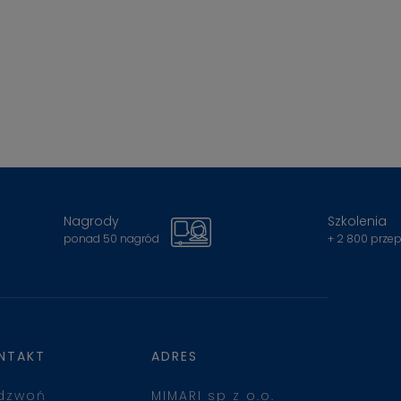
Nagrody
Szkolenia
ponad 50 nagród
+ 2 800 prze
NTAKT
ADRES
dzwoń
MIMARI sp z o.o.