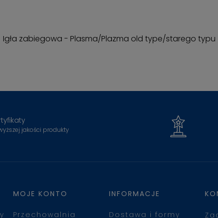
Igła zabiegowa - Plasma/Plazma old type/starego typu
tyfikaty
wyższej jakości produkty
MOJE KONTO
INFORMACJE
KO
y
Przechowalnia
Dostawa i formy
Za