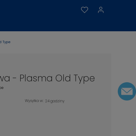
d Type
wa - Plasma Old Type
pe
Wysyłka w:
24 godziny