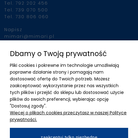
Tel. 792 202 456
Tel. 739 070 500
Tel. 730 806 060
Napisz
mimari@mimari.pl
Dbamy o Twoją prywatność
Znajdziesz nas
Pliki cookies i pokrewne im technologie umożliwiają
ADRES
poprawne działanie strony i pomagają nam
dostosować ofertę do Twoich potrzeb. Możesz
MIMARI sp z o.o.
zaakceptować wykorzystanie przez nas wszystkich
ul. Kurkowa 12
tych plików i przejść do sklepu lub dostosować użycie
50-210 Wrocław
plików do swoich preferencji, wybierając opcję
"Dostosuj zgody".
Dane rejestracyjne
Więcej o plikach cookies przeczytasz w naszej Polityce
NIP:8982325327
prywatności.
KRS: 0001195789
Kapitał zakładowy 100 000,00zl
zaakceptuj tylko niezbędne