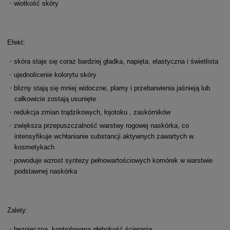
wiotkość skóry
Efekt:
skóra staje się coraz bardziej gładka, napięta, elastyczna i świetlista
ujednolicenie kolorytu skóry
blizny stają się mniej widoczne, plamy i przebarwienia jaśnieją lub
całkowicie zostają usunięte
redukcja zmian trądzikowych, łojotoku , zaskórników
zwiększa przepuszczalność warstwy rogowej naskórka, co
intensyfikuje wchłanianie substancji aktywnych zawartych w
kosmetykach
powoduje wzrost syntezy pełnowartościowych komórek w warstwie
podstawnej naskórka
Zalety:
bezpieczna, kontrolowana głębokość ścierania