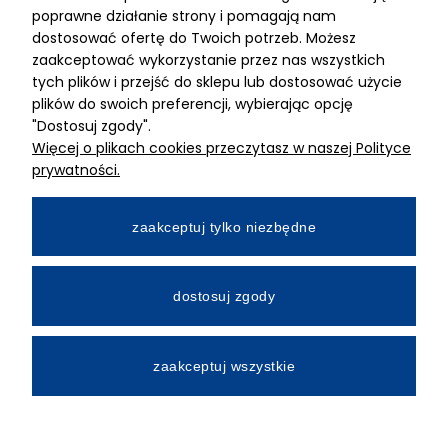
ADRES
poprawne działanie strony i pomagają nam
dostosować ofertę do Twoich potrzeb. Możesz
MIMARI sp z o.o.
zaakceptować wykorzystanie przez nas wszystkich
ul. Kurkowa 12
tych plików i przejść do sklepu lub dostosować użycie
50-210 Wrocław
plików do swoich preferencji, wybierając opcję
"Dostosuj zgody".
Dane rejestracyjne
Więcej o plikach cookies przeczytasz w naszej Polityce
NIP:8982325327
prywatności.
KRS: 0001195789
Kapitał zakładowy 100 000,00zl
zaakceptuj tylko niezbędne
Wpłacony w całości
Numer konta bankowego
dostosuj zgody
34 2490 0005 0000 4530 9115 2213
zaakceptuj wszystkie
All Rights Reserved © 2026 Mimari.com.pl