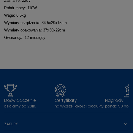
Zasilanie: 220V
Pobór mocy: 110W
Waga: 6.5kg
Wymiary urządzenia: 34.5x29x15cm
Wymiary opakowania: 37x36x29cm
Gwarancja: 12 miesięcy
Doświadczenie
Certyfikaty
Nagrody
działamy od 2011r.
najwyższej jakości produkty
ponad 50 nagr
ZAKUPY