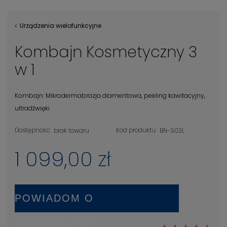
Urządzenia wielofunkcyjne
Kombajn Kosmetyczny 3
w 1
Kombajn: Mikrodermabrazja diamentowa, peeling kawitacyjny,
ultradźwięki
Dostępność:
Kod produktu:
brak towaru
BN-903L
1 099,00 zł
POWIADOM O
DOSTĘPNOŚCI