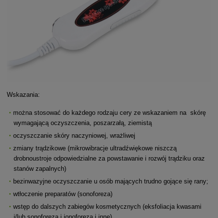
Wskazania:
można stosować do każdego rodzaju cery ze wskazaniem na skórę
wymagającą oczyszczenia, poszarzałą, ziemistą
oczyszczanie skóry naczyniowej, wrażliwej
zmiany trądzikowe (mikrowibracje ultradźwiękowe niszczą
drobnoustroje odpowiedzialne za powstawanie i rozwój trądziku oraz
stanów zapalnych)
bezinwazyjne oczyszczanie u osób mających trudno gojące się rany;
wtłoczenie preparatów (sonoforeza)
wstęp do dalszych zabiegów kosmetycznych (eksfoliacja kwasami
i/lub sonoforeza i jonoforeza i inne)