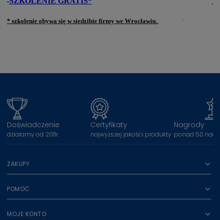
-
SZKOLENIE GRATIS*
* szkolenie obywa się w siedzibie firmy we Wrocławiu.
Doświadczenie
Certyfikaty
Nagrody
działamy od 2011r.
najwyższej jakości produkty
ponad 50 nagr
ZAKUPY
POMOC
MOJE KONTO