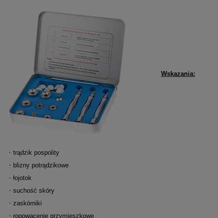
Wskazania:
trądzik pospolity
blizny potrądzikowe
łojotok
suchość skóry
zaskórniki
rogowacenie przymieszkowe