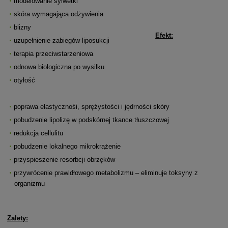
modelowanie sylwetki
skóra wymagająca odżywienia
blizny
Efekt:
uzupełnienie zabiegów liposukcji
terapia przeciwstarzeniowa
odnowa biologiczna po wysiłku
otyłość
poprawa elastycznośi, sprężystości i jędrności skóry
pobudzenie lipolizę w podskórnej tkance tłuszczowej
redukcja cellulitu
pobudzenie lokalnego mikrokrążenie
przyspieszenie resorbcji obrzęków
przywrócenie prawidłowego metabolizmu – eliminuje toksyny z
organizmu
Zalety: