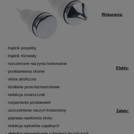
Wskazania:
trądzik pospolity
trądzik różowaty
rozszerzone naczynia krwionośne
Efekty:
przebarwienia skórne
skóra atroficzna
działanie przeciwzmarszkowe
redukcja zmarszczek
rozjaśnienie przebarwień
uszczelnienie naczyń krwionośny
Zalety:
poprawa nawilżenia skóry
redukcja wykwitów zapalnych
głębokie wprowadzanie substancji leczniczych