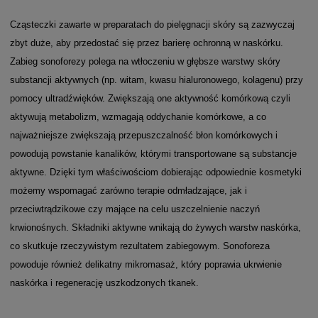
Cząsteczki zawarte w preparatach do pielęgnacji skóry są zazwyczaj
zbyt duże, aby przedostać się przez barierę ochronną w naskórku.
Zabieg sonoforezy polega na wtłoczeniu w głębsze warstwy skóry
substancji aktywnych (np. witam, kwasu hialuronowego, kolagenu) przy
pomocy ultradźwięków. Zwiększają one aktywność komórkową czyli
aktywują metabolizm, wzmagają oddychanie komórkowe, a co
najważniejsze zwiększają przepuszczalność błon komórkowych i
powodują powstanie kanalików, którymi transportowane są substancje
aktywne. Dzięki tym właściwościom dobierając odpowiednie kosmetyki
możemy wspomagać zarówno terapie odmładzające, jak i
przeciwtrądzikowe czy mające na celu uszczelnienie naczyń
krwionośnych. Składniki aktywne wnikają do żywych warstw naskórka,
co skutkuje rzeczywistym rezultatem zabiegowym. Sonoforeza
powoduje również delikatny mikromasaż, który poprawia ukrwienie
naskórka i regenerację uszkodzonych tkanek.