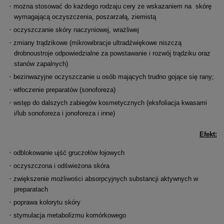
można stosować do każdego rodzaju cery ze wskazaniem na skórę
wymagającą oczyszczenia, poszarzałą, ziemistą
oczyszczanie skóry naczyniowej, wrażliwej
zmiany trądzikowe (mikrowibracje ultradźwiękowe niszczą
drobnoustroje odpowiedzialne za powstawanie i rozwój trądziku oraz
stanów zapalnych)
bezinwazyjne oczyszczanie u osób mających trudno gojące się rany;
wtłoczenie preparatów (sonoforeza)
wstęp do dalszych zabiegów kosmetycznych (eksfoliacja kwasami
i/lub sonoforeza i jonoforeza i inne)
Efekt:
odblokowanie ujść gruczołów łojowych
oczyszczona i odświeżona skóra
zwiększenie możliwości absorpcyjnych substancji aktywnych w
preparatach
poprawa kolorytu skóry
stymulacja metabolizmu komórkowego