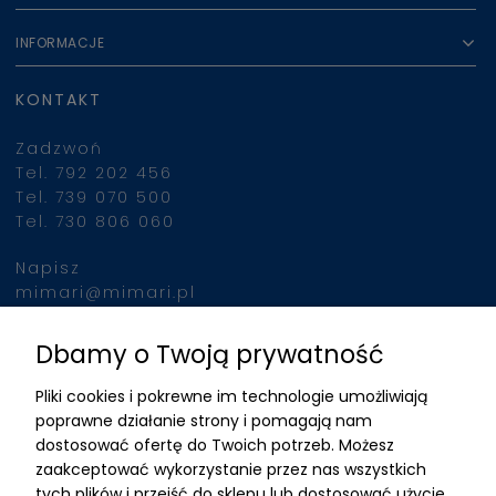
INFORMACJE
KONTAKT
Zadzwoń
Tel. 792 202 456
Tel. 739 070 500
Tel. 730 806 060
Napisz
mimari@mimari.pl
Dbamy o Twoją prywatność
Znajdziesz nas
Pliki cookies i pokrewne im technologie umożliwiają
ADRES
poprawne działanie strony i pomagają nam
dostosować ofertę do Twoich potrzeb. Możesz
MIMARI sp z o.o.
zaakceptować wykorzystanie przez nas wszystkich
ul. Kurkowa 12
tych plików i przejść do sklepu lub dostosować użycie