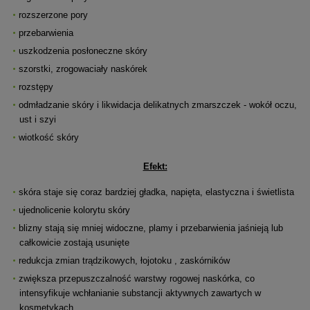
rozszerzone pory
przebarwienia
uszkodzenia posłoneczne skóry
szorstki, zrogowaciały naskórek
rozstępy
odmładzanie skóry i likwidacja delikatnych zmarszczek - wokół oczu,
ust i szyi
wiotkość skóry
Efekt:
skóra staje się coraz bardziej gładka, napięta, elastyczna i świetlista
ujednolicenie kolorytu skóry
blizny stają się mniej widoczne, plamy i przebarwienia jaśnieją lub
całkowicie zostają usunięte
redukcja zmian trądzikowych, łojotoku , zaskórników
zwiększa przepuszczalność warstwy rogowej naskórka, co
intensyfikuje wchłanianie substancji aktywnych zawartych w
kosmetykach