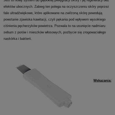
Jest to nowy system do głębokiej pielęgnacji skóry i jej regeneracji bez
efektów ubocznych. Zabieg ten polega na oczyszczeniu skóry poprzez
fale ultradźwiękowe, które aplikowane na zwilżoną skórę powodują
powstanie zjawiska kawitacji, czyli pękania pod wpływem wysokiego
ciśnienia pęcherzyków powietrza. Pozwala to na usunięcie nadmiaru
sebum z porów i mieszków włosowych, pozbycie się zrogowaciałego
naskórka i bakterii.
Wskazania: