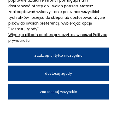
poprawne działanie strony i pomagają nam
dostosować ofertę do Twoich potrzeb. Możesz
MIMARI sp z o.o.
zaakceptować wykorzystanie przez nas wszystkich
ul. Kurkowa 12
tych plików i przejść do sklepu lub dostosować użycie
50-210 Wrocław
plików do swoich preferencji, wybierając opcję
"Dostosuj zgody".
Dane rejestracyjne
Więcej o plikach cookies przeczytasz w naszej Polityce
NIP:8982325327
prywatności.
KRS: 0001195789
Kapitał zakładowy 100 000,00zl
zaakceptuj tylko niezbędne
Wpłacony w całości
Numer konta bankowego
dostosuj zgody
34 2490 0005 0000 4530 9115 2213
zaakceptuj wszystkie
All Rights Reserved © 2026 Mimari.com.pl
Realizacja:
Gabiec.pl