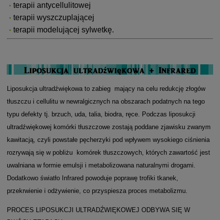
terapii antycellulitowej
terapii wyszczuplającej
terapii modelującej sylwetkę.
Liposukcja ultradźwiękowa to zabieg mający na celu redukcję złogów
tłuszczu i cellulitu w newralgicznych na obszarach podatnych na tego
typu defekty tj. brzuch, uda, talia, biodra, ręce. Podczas liposukcji
ultradźwiękowej komórki tłuszczowe zostają poddane zjawisku zwanym
kawitacją, czyli powstałe pęcherzyki pod wpływem wysokiego ciśnienia
rozrywają się w pobliżu komórek tłuszczowych, których zawartość jest
uwalniana w formie emulsji i metabolizowana naturalnymi drogami.
Dodatkowo światło Infrared powoduje poprawę trofiki tkanek,
przekrwienie i odżywienie, co przyspiesza proces metabolizmu.
PROCES LIPOSUKCJI ULTRADŹWIĘKOWEJ ODBYWA SIĘ W