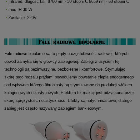
Infrared: długość fali: 8780 nm - 30 stopni C 9659 nm - 58 stopni C
moc IR 30 W
Zasilanie: 220V
Fale radiowe bipolarne są to prądy o częstotliwości radiowej, których
obwód zamyka się w głowicy zabiegowej. Zabiegi z użyciem tej
technologii są bezinwazyjne, bezbolesne i komfortowe. Stymulując
skórę tego rodzaju prądami powodujemy powstanie ciepła endogennego
pod wpływem którego fibroblasty są stymulowane do produkcji włókien
kolagenowych i elastynowych. Efektem tej reakcji jest odzyskana przez
skórę sprężystość i elastyczność. Efekty są natychmiastowe, dlatego
zabieg jest często nazywany zabiegiem bankietowym.