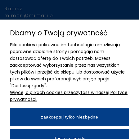
Napisz
mimari@mimari.pl
Dbamy o Twoją prywatność
Znajdziesz nas
Pliki cookies i pokrewne im technologie umożliwiają
ADRES
poprawne działanie strony i pomagają nam
dostosować ofertę do Twoich potrzeb. Możesz
MIMARI sp z o.o.
zaakceptować wykorzystanie przez nas wszystkich
ul. Kurkowa 12
tych plików i przejść do sklepu lub dostosować użycie
50-210 Wrocław
plików do swoich preferencji, wybierając opcję
"Dostosuj zgody".
Dane rejestracyjne
Więcej o plikach cookies przeczytasz w naszej Polityce
NIP:8982325327
prywatności.
KRS: 0001195789
Kapitał zakładowy 100 000,00zl
zaakceptuj tylko niezbędne
Wpłacony w całości
Numer konta bankowego
dostosuj zgody