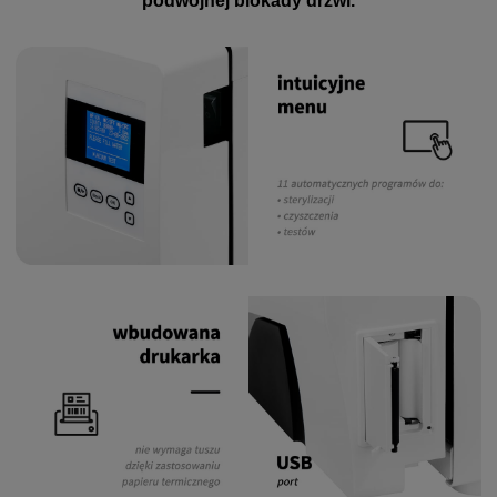
podwójnej blokady drzwi.