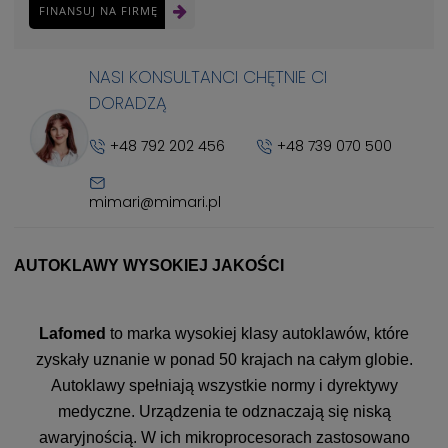
FINANSUJ NA FIRMĘ
NASI KONSULTANCI CHĘTNIE CI
DORADZĄ
+48 792 202 456
+48 739 070 500
mimari@mimari.pl
AUTOKLAWY WYSOKIEJ JAKOŚCI
Lafomed
to marka wysokiej klasy autoklawów, które
zyskały uznanie w ponad 50 krajach na całym globie.
Autoklawy spełniają wszystkie normy i dyrektywy
medyczne. Urządzenia te odznaczają się niską
awaryjnością. W ich mikroprocesorach zastosowano