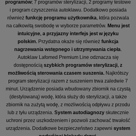
programów
; 7 programów sterylizacji, 2 programy testowe
i program czyszczenia autoklawu. Dodatkowo posiada
również
funkcję programu użytkownika
, która pozwala
na całkowitą swobodę w wyborze parametrów.
Menu jest
intuicyjne, a przyjazny interfejs jest w języku
polskim.
Przydatna okaże się również
funkcja
nagrzewania wstępnego i utrzymywania ciepła
.
Autoklaw Lafomed Premium Line odznacza się
dostępnością
szybkich programów sterylizacji, z
możliwością sterowania czasem suszenia.
Najkrótszy
program sterylizacji razem z suszeniem trwa zaledwie 7
minut. Urządzenie posiada wbudowany zbiornik na czystą
(destylowaną) wodę, która służy do sterylizacji, a także
zbiornik na zużytą wodę, z możliwością odpływu z przodu
lub z tyłu urządzenia.
System autodiagnozy
skutecznie
uchroni przez uszkodzeniem i pozwoli zachować trwałość
urządzenia. Dodatkowe bezpieczeństwo zapewni
system