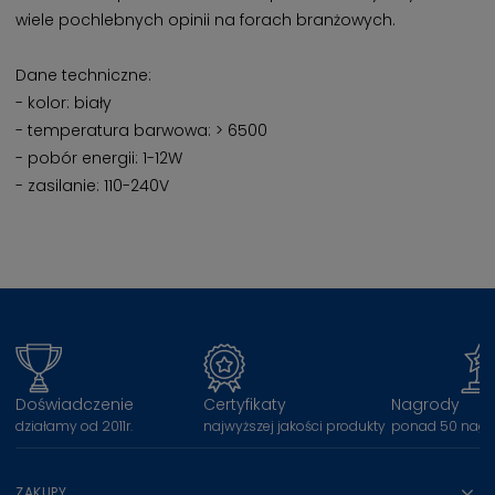
wiele pochlebnych opinii na forach branżowych.
Dane techniczne:
- kolor: biały
- temperatura barwowa: > 6500
- pobór energii: 1-12W
- zasilanie: 110-240V
Doświadczenie
Certyfikaty
Nagrody
działamy od 2011r.
najwyższej jakości produkty
ponad 50 nagr
ZAKUPY