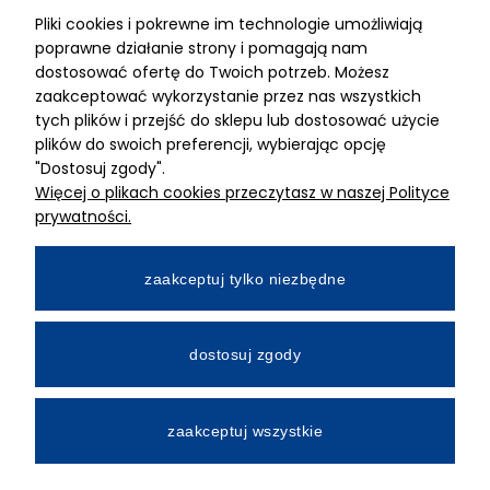
Pliki cookies i pokrewne im technologie umożliwiają
ADRES
poprawne działanie strony i pomagają nam
dostosować ofertę do Twoich potrzeb. Możesz
MIMARI sp z o.o.
zaakceptować wykorzystanie przez nas wszystkich
ul. Kurkowa 12
tych plików i przejść do sklepu lub dostosować użycie
50-210 Wrocław
plików do swoich preferencji, wybierając opcję
"Dostosuj zgody".
Dane rejestracyjne
Więcej o plikach cookies przeczytasz w naszej Polityce
NIP:8982325327
prywatności.
KRS: 0001195789
Kapitał zakładowy 100 000,00zl
zaakceptuj tylko niezbędne
Wpłacony w całości
Numer konta bankowego
dostosuj zgody
34 2490 0005 0000 4530 9115 2213
zaakceptuj wszystkie
All Rights Reserved © 2026 Mimari.com.pl