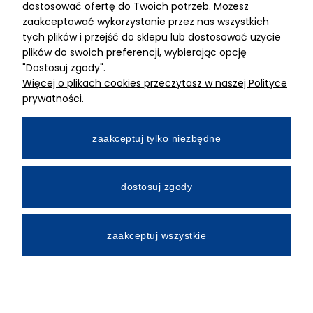
dostosować ofertę do Twoich potrzeb. Możesz
MIMARI sp z o.o.
zaakceptować wykorzystanie przez nas wszystkich
ul. Kurkowa 12
tych plików i przejść do sklepu lub dostosować użycie
50-210 Wrocław
plików do swoich preferencji, wybierając opcję
"Dostosuj zgody".
Dane rejestracyjne
Więcej o plikach cookies przeczytasz w naszej Polityce
NIP:8982325327
prywatności.
KRS: 0001195789
Kapitał zakładowy 100 000,00zl
zaakceptuj tylko niezbędne
Wpłacony w całości
Numer konta bankowego
dostosuj zgody
34 2490 0005 0000 4530 9115 2213
zaakceptuj wszystkie
All Rights Reserved © 2026 Mimari.com.pl
Realizacja:
Gabiec.pl
Sklep internetowy Shoper.pl