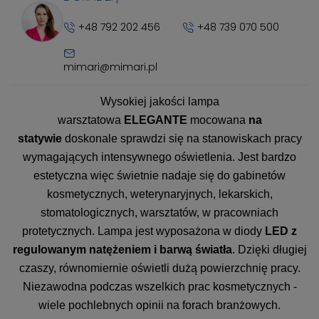
+48 792 202 456
+48 739 070 500
mimari@mimari.pl
Wysokiej jakości lampa
warsztatowa
ELEGANTE
mocowana
na
statywie
doskonale sprawdzi się na stanowiskach pracy
wymagających intensywnego oświetlenia. Jest bardzo
estetyczna więc świetnie nadaje się do gabinetów
kosmetycznych, weterynaryjnych, lekarskich,
stomatologicznych, warsztatów, w pracowniach
protetycznych. Lampa jest wyposażona w diody
LED z
regulowanym natężeniem i barwą światła
. Dzięki długiej
czaszy, równomiernie oświetli dużą powierzchnię pracy.
Niezawodna podczas wszelkich prac kosmetycznych -
wiele pochlebnych opinii na forach branżowych.