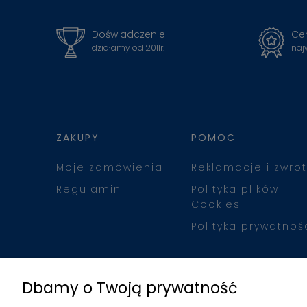
Doświadczenie
Cer
działamy od 2011r.
naj
ZAKUPY
POMOC
Moje zamówienia
Reklamacje i zwrot
Regulamin
Polityka plików
Cookies
Polityka prywatnoś
Dbamy o Twoją prywatność