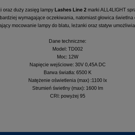
ji oraz duży zasięg lampy
Lashes Line 2
marki ALL4LIGHT spraw
ardziej wymagające oczekiwania, natomiast głowica świetlna o
ący mocowanie lampy do blatu, leżanki oraz statyw umożliwi
Dane techniczne:
Model: TD002
Moc: 12W
Napięcie wejściowe: 30V 0,45A DC
Barwa światła: 6500 K
Natężenie oświetlenia (max) :1100 lx
Strumień świetlny (max): 1600 lm
CRI: powyżej 95