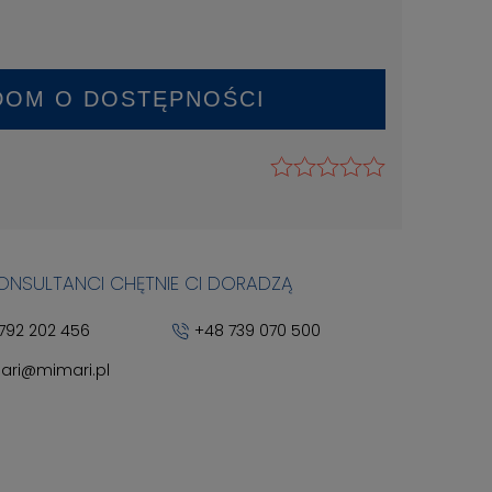
DOM O DOSTĘPNOŚCI
KONSULTANCI CHĘTNIE CI DORADZĄ
792 202 456
+48 739 070 500
ari@mimari.pl