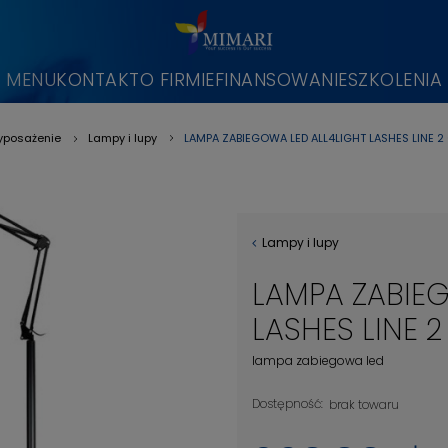
MENU
KONTAKT
O FIRMIE
FINANSOWANIE
SZKOLENIA
LAMPA ZABIEGOWA LED ALL4LIGHT LASHES LINE 
posażenie
Lampy i lupy
»
»
Lampy i lupy
LAMPA ZABIE
LASHES LINE 
lampa zabiegowa led
Dostępność:
brak towaru