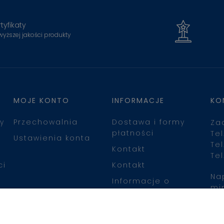
tyfikaty
wyższej jakości produkty
MOJE KONTO
INFORMACJE
KO
y
Przechowalnia
Dostawa i formy
Za
płatności
Tel
Ustawienia konta
Tel
Kontakt
Tel
ci
Kontakt
Na
Informacje o
mi
leasingu
Zn