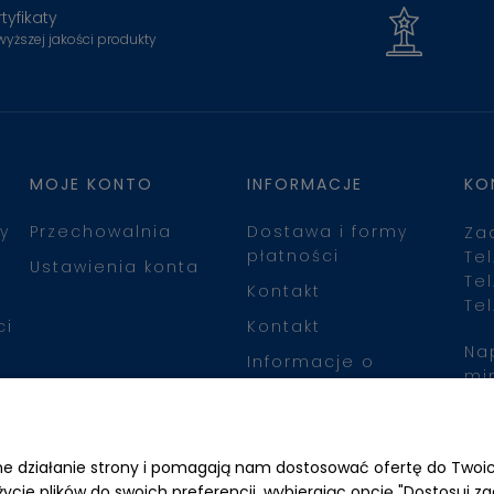
tyfikaty
wyższej jakości produkty
MOJE KONTO
INFORMACJE
KO
y
Przechowalnia
Dostawa i formy
Za
płatności
Tel
Ustawienia konta
Tel
Kontakt
Tel
ci
Kontakt
Na
Informacje o
mi
leasingu
Zn
awne działanie strony i pomagają nam dostosować ofertę do Two
życie plików do swoich preferencji, wybierając opcję "Dostosuj zg