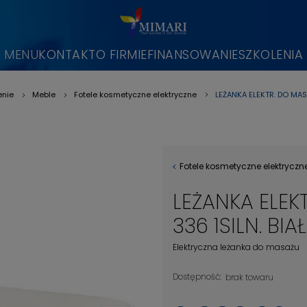
MENU
KONTAKT
O FIRMIE
FINANSOWANIE
SZKOLENIA
LEŻANKA ELEKTR. DO MAS
nie
Meble
Fotele kosmetyczne elektryczne
»
»
»
Fotele kosmetyczne elektryczn
LEŻANKA ELEK
336 1SILN. BIA
Elektryczna leżanka do masażu
Dostępność:
brak towaru