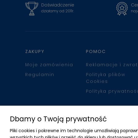
Doświadczenie
Cer
działamy od 2011r.
naj
ZAKUPY
POMOC
Moje zamówienia
Reklamacje i zwrot
Regulamin
Polityka plików
Cookies
Polityka prywatnoś
Dbamy o Twoją prywatność
Pliki cookies i pokrewne im technologie umożliwiają popr
wszystkich tych plików i przejść do sklepu lub dostosować u