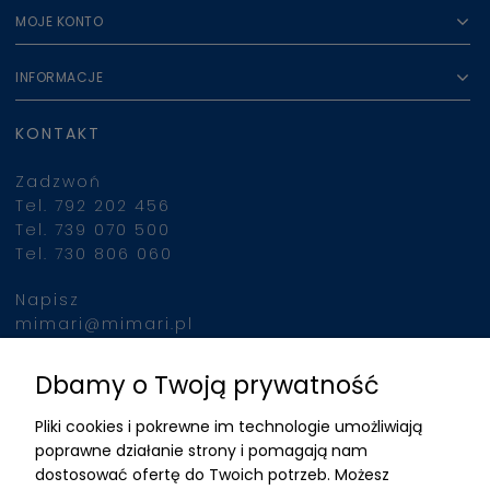
MOJE KONTO
INFORMACJE
KONTAKT
Zadzwoń
Tel. 792 202 456
Tel. 739 070 500
Tel. 730 806 060
Napisz
mimari@mimari.pl
Dbamy o Twoją prywatność
Znajdziesz nas
Pliki cookies i pokrewne im technologie umożliwiają
ADRES
poprawne działanie strony i pomagają nam
dostosować ofertę do Twoich potrzeb. Możesz