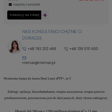
zapytaj o produkt
FINANSUJ NA FIRMĘ
NASI KONSULTANCI CHĘTNIE CI
DORADZĄ
+48 792 202 456
+48 739 070 500
mimari@mimari.pl
Wymienna lampa do lasera Dual Laser sPTF+, nr 5
Zabiegi: epilacja, fotoodmładzanie, terapia naczyniowa, terapia przeciw
przebarwieniom; przeznaczona jest do skór jasnych; duży obszar zabiegowy
Długość fali 500 nm～1200 nm
Obszar działania 47 x 21 mm