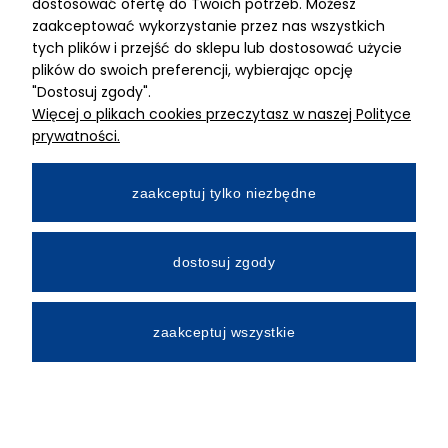
dostosować ofertę do Twoich potrzeb. Możesz
MIMARI sp z o.o.
zaakceptować wykorzystanie przez nas wszystkich
ul. Kurkowa 12
tych plików i przejść do sklepu lub dostosować użycie
50-210 Wrocław
plików do swoich preferencji, wybierając opcję
"Dostosuj zgody".
Dane rejestracyjne
Więcej o plikach cookies przeczytasz w naszej Polityce
NIP:8982325327
prywatności.
KRS: 0001195789
Kapitał zakładowy 100 000,00zl
zaakceptuj tylko niezbędne
Wpłacony w całości
Numer konta bankowego
dostosuj zgody
34 2490 0005 0000 4530 9115 2213
zaakceptuj wszystkie
All Rights Reserved © 2026 Mimari.com.pl
Realizacja:
Gabiec.pl
Sklep internetowy Shoper.pl