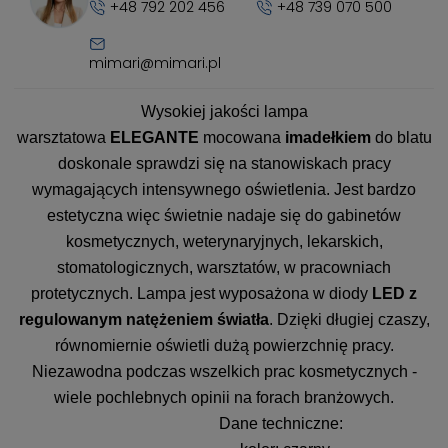
+48 792 202 456
+48 739 070 500
mimari@mimari.pl
Wysokiej jakości lampa
warsztatowa
ELEGANTE
mocowana
imadełkiem
do blatu
doskonale sprawdzi się na stanowiskach pracy
wymagających intensywnego oświetlenia. Jest bardzo
estetyczna więc świetnie nadaje się do gabinetów
kosmetycznych, weterynaryjnych, lekarskich,
stomatologicznych, warsztatów, w pracowniach
protetycznych. Lampa jest wyposażona w diody
LED z
regulowanym natężeniem światła
. Dzięki długiej czaszy,
równomiernie oświetli dużą powierzchnię pracy.
Niezawodna podczas wszelkich prac kosmetycznych -
wiele pochlebnych opinii na forach branżowych.
Dane techniczne: