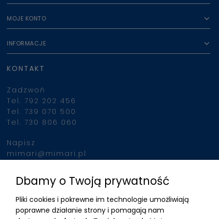
MOJE KONTO
INFORMACJE
KONTAKT
Zadzwoń
Tel. 792 202 456
Tel. 739 070 500
Tel. 730 806 060
Napisz
mimari@mimari.pl
Dbamy o Twoją prywatność
Znajdziesz nas
Pliki cookies i pokrewne im technologie umożliwiają
ADRES
poprawne działanie strony i pomagają nam