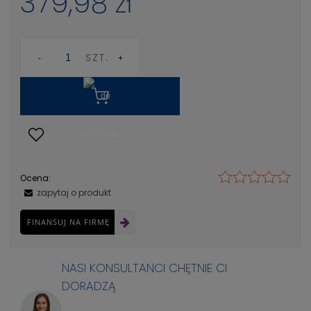
379,98 zł
SZT.
Ocena:
zapytaj o produkt
FINANSUJ NA FIRMĘ
NASI KONSULTANCI CHĘTNIE CI
DORADZĄ