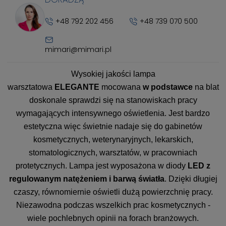
+48 792 202 456
+48 739 070 500
mimari@mimari.pl
Wysokiej jakości lampa
warsztatowa
ELEGANTE
mocowana
w podstawce
na blat
doskonale sprawdzi się na stanowiskach pracy
wymagających intensywnego oświetlenia. Jest bardzo
estetyczna więc świetnie nadaje się do gabinetów
kosmetycznych, weterynaryjnych, lekarskich,
stomatologicznych, warsztatów, w pracowniach
protetycznych. Lampa jest wyposażona w diody
LED z
regulowanym natężeniem i barwą światła
. Dzięki długiej
czaszy, równomiernie oświetli dużą powierzchnię pracy.
Niezawodna podczas wszelkich prac kosmetycznych -
wiele pochlebnych opinii na forach branżowych.