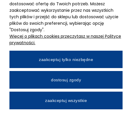
dostosować ofertę do Twoich potrzeb. Możesz
MIMARI sp z o.o.
zaakceptować wykorzystanie przez nas wszystkich
ul. Kurkowa 12
tych plików i przejść do sklepu lub dostosować użycie
50-210 Wrocław
plików do swoich preferencji, wybierając opcję
"Dostosuj zgody".
Dane rejestracyjne
Więcej o plikach cookies przeczytasz w naszej Polityce
NIP:8982325327
prywatności.
KRS: 0001195789
Kapitał zakładowy 100 000,00zl
zaakceptuj tylko niezbędne
Wpłacony w całości
Numer konta bankowego
dostosuj zgody
34 2490 0005 0000 4530 9115 2213
zaakceptuj wszystkie
All Rights Reserved © 2026 Mimari.com.pl
Realizacja:
Gabiec.pl