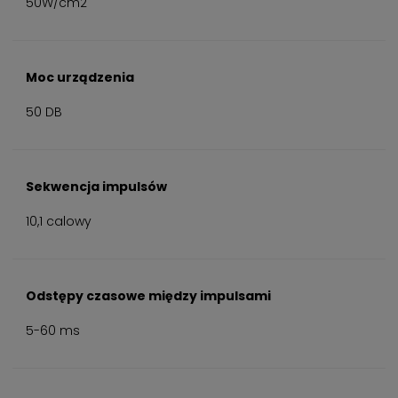
50W/cm2
Moc urządzenia
50 DB
Sekwencja impulsów
10,1 calowy
Odstępy czasowe między impulsami
5-60 ms