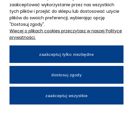
zaakceptować wykorzystanie przez nas wszystkich
tych plików i przejść do sklepu lub dostosować użycie
W cenie zakupu :
plików do swoich preferencji, wybierając opcję
Transport do Klienta w dowolne miejsce w Polsce
"Dostosuj zgody".
Profesjonalne szkolenie (ok 5 godz.) - zakończone
Więcej o plikach cookies przeczytasz w naszej Polityce
certyfikatem dla dowolnej liczby osób + materiały
prywatności.
dydaktyczne
Gwarancja 2 lata
zaakceptuj tylko niezbędne
Autoryzowany, własny serwis gwarancyjny
Tani / szybki serwis pogwarancyjny
!
dostosuj zgody
zaakceptuj wszystkie