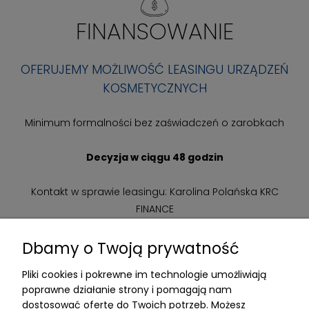
FINANSOWANIE
OFERUJEMY MOŻLIWOŚĆ LEASINGU URZĄDZEŃ
KOSMETYCZNYCH
Minimum formalności bez zaświadczeń o zarobkach
Decyzja w ciągu 48 godzin
Kontakt w sprawie leasingu: Karolina Polańska KRC
FINANCE
tel. 48 535 557 988
el/fax 32 780 54 44
Dbamy o Twoją prywatność
e-mail: k.polanska@krc.com.pl
Pliki cookies i pokrewne im technologie umożliwiają
poprawne działanie strony i pomagają nam
SZCZEGÓŁY
dostosować ofertę do Twoich potrzeb. Możesz