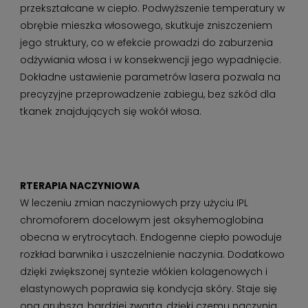
przekształcane w ciepło. Podwyższenie temperatury w
obrębie mieszka włosowego, skutkuje zniszczeniem
jego struktury, co w efekcie prowadzi do zaburzenia
odżywiania włosa i w konsekwencji jego wypadnięcie.
Dokładne ustawienie parametrów lasera pozwala na
precyzyjne przeprowadzenie zabiegu, bez szkód dla
tkanek znajdujących się wokół włosa.
RTERAPIA NACZYNIOWA
W leczeniu zmian naczyniowych przy użyciu IPL
chromoforem docelowym jest oksyhemoglobina
obecna w erytrocytach. Endogenne ciepło powoduje
rozkład barwnika i uszczelnienie naczynia. Dodatkowo
dzięki zwiększonej syntezie włókien kolagenowych i
elastynowych poprawia się kondycja skóry. Staje się
ona grubsza, bardziej zwarta, dzięki czemu naczynia