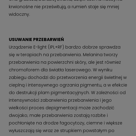
krwionośne nie prześwitują, a rumień staje się mniej
widoczny.
USUWANIE PRZEBARWIEŃ
Urządzenie E-light (IPL+RF) bardzo dobrze sprawdza
się w terapiach na przebarwienia. Melanina tworzy
przebarwienia na powierzchni skóry, ale jest również
chromoforem dla światła laserowego. W wyniku
zabiegu dochodzi do przetworzenia energii świetlnej w
cieplną i intensywnego ogrzania pigmentu, a w efekcie
do destrukcji plam pigmentacyjnych. W zależności od
intensywności zabarwienia przebarwienia i jego
wielkości proces depigmentacji może zachodzić
dwojako; małe przebarwienia zostają rozbite i
pochłonięte na drodze fagocytozy, ciemne i większe
wyłuszczają się wraz ze strupkiem powstałym po