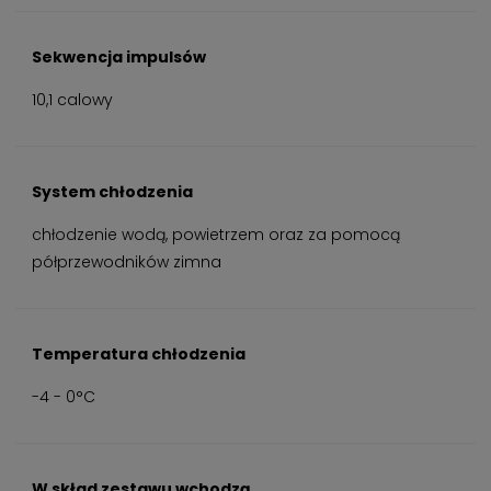
Sekwencja impulsów
10,1 calowy
System chłodzenia
chłodzenie wodą, powietrzem oraz za pomocą
półprzewodników zimna
Temperatura chłodzenia
-4 - 0°C
W skład zestawu wchodzą