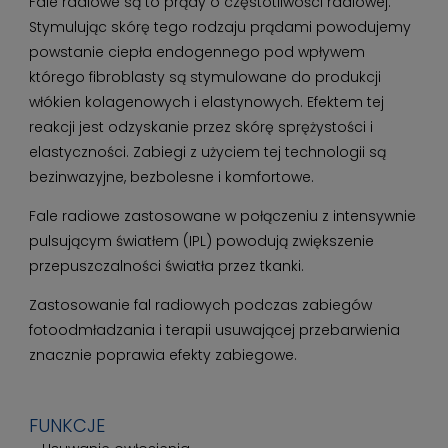
Fale radiowe są to prądy o częstotliwości radiowej.
Stymulując skórę tego rodzaju prądami powodujemy
powstanie ciepła endogennego pod wpływem
którego fibroblasty są stymulowane do produkcji
włókien kolagenowych i elastynowych. Efektem tej
reakcji jest odzyskanie przez skórę sprężystości i
elastyczności. Zabiegi z użyciem tej technologii są
bezinwazyjne, bezbolesne i komfortowe.
Fale radiowe zastosowane w połączeniu z intensywnie
pulsującym światłem (IPL) powodują zwiększenie
przepuszczalności światła przez tkanki.
Zastosowanie fal radiowych podczas zabiegów
fotoodmładzania i terapii usuwającej przebarwienia
znacznie poprawia efekty zabiegowe.
FUNKCJE