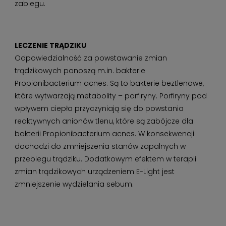
zabiegu.
LECZENIE TRĄDZIKU
Odpowiedzialność za powstawanie zmian
trądzikowych ponoszą m.in. bakterie
Propionibacterium acnes. Są to bakterie beztlenowe,
które wytwarzają metabolity – porfiryny. Porfiryny pod
wpływem ciepła przyczyniają się do powstania
reaktywnych anionów tlenu, które są zabójcze dla
bakterii Propionibacterium acnes. W konsekwencji
dochodzi do zmniejszenia stanów zapalnych w
przebiegu trądziku. Dodatkowym efektem w terapii
zmian trądzikowych urządzeniem E-Light jest
zmniejszenie wydzielania sebum.