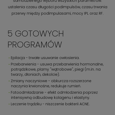
samodzielnego wyboru wszystkich parametrów:
ustalenia czasu długości podimpulsów, czasu trwania
przerwy między podimpulasami, mocy IPL oraz RF.
5 GOTOWYCH
PROGRAMÓW
Epilacja - trwałe usuwanie owłosienia.
Przebarwienia - usuwa przebarwienia hormonalne,
potrądzikowe, plamy "wątrobowe", piegi (m.in. na
twarzy, dłoniach, dekolcie).
Zmiany naczyniowe - obkurcza rozszerzone
naczynia krwionośne, redukuje rumień.
Fotoodmładzanie - efekt odmłodzenia poprzez
intensywną odbudowę kolagenu i elastyny.
Leczenie trądziku - niszczenie bakterii ACNE.