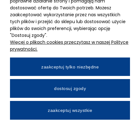
ADRES
poprawne działanie strony i pomagają nam
dostosować ofertę do Twoich potrzeb. Możesz
MIMARI sp z o.o.
zaakceptować wykorzystanie przez nas wszystkich
ul. Kurkowa 12
tych plików i przejść do sklepu lub dostosować użycie
50-210 Wrocław
plików do swoich preferencji, wybierając opcję
"Dostosuj zgody".
Dane rejestracyjne
Więcej o plikach cookies przeczytasz w naszej Polityce
NIP:8982325327
prywatności.
KRS: 0001195789
Kapitał zakładowy 100 000,00zl
zaakceptuj tylko niezbędne
Wpłacony w całości
Numer konta bankowego
dostosuj zgody
34 2490 0005 0000 4530 9115 2213
zaakceptuj wszystkie
All Rights Reserved © 2026 Mimari.com.pl
Realizacja:
Gabiec.pl