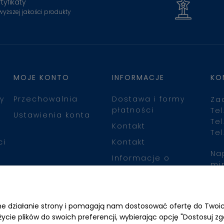
tyfikaty
wyższej jakości produkty
MOJE KONTO
INFORMACJE
KO
y
Przechowalnia
Dostawa i formy
Za
płatności
Tel
Ustawienia konta
Tel
Kontakt
Tel
ci
Kontakt
Na
Informacje o
mi
leasingu
Zn
awne działanie strony i pomagają nam dostosować ofertę do Two
życie plików do swoich preferencji, wybierając opcję "Dostosuj zg