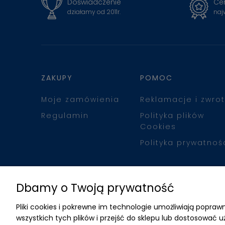
Doświadczenie
Cer
działamy od 2011r.
naj
ZAKUPY
POMOC
Moje zamówienia
Reklamacje i zwrot
Regulamin
Polityka plików
Cookies
Polityka prywatnoś
Dbamy o Twoją prywatność
Pliki cookies i pokrewne im technologie umożliwiają popr
wszystkich tych plików i przejść do sklepu lub dostosować u