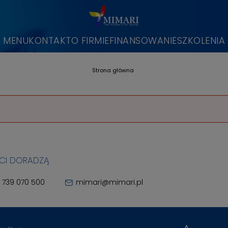
MENU
KONTAKT
O FIRMIE
FINANSOWANIE
SZKOLENIA
Strona główna
 CI DORADZĄ
 739 070 500
mimari@mimari.pl