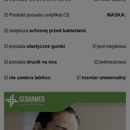
☑️ Produkt posiada certyfikat CE
MASKA:
☑️ zwiększa
ochronę przed bakteriami
☑️ posiada
elastyczne gumki
☑️ jest niejałowa
☑️ posiada
drucik na nos
☑️ jednorazowa
☑️
nie zawiera lateksu
☑️
rozmiar uniwersalny