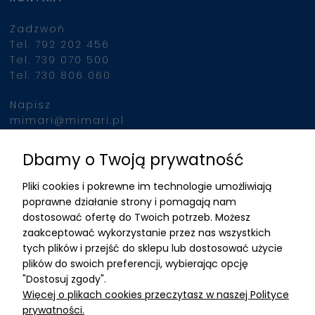
Zadzwoń
Tel. 792 202 456
Tel. 739 070 500
Tel. 730 806 060
Napisz
mimari@mimari.pl
Dbamy o Twoją prywatność
Znajdziesz nas
Pliki cookies i pokrewne im technologie umożliwiają
ADRES
poprawne działanie strony i pomagają nam
dostosować ofertę do Twoich potrzeb. Możesz
MIMARI sp z o.o.
zaakceptować wykorzystanie przez nas wszystkich
ul. Kurkowa 12
tych plików i przejść do sklepu lub dostosować użycie
50-210 Wrocław
plików do swoich preferencji, wybierając opcję
"Dostosuj zgody".
Dane rejestracyjne
Więcej o plikach cookies przeczytasz w naszej Polityce
NIP:8982325327
prywatności.