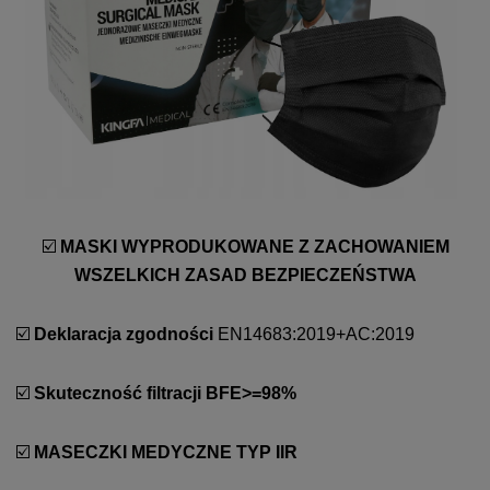
☑️
MASKI
WYPRODUKOWANE Z ZACHOWANIEM
WSZELKICH ZASAD BEZPIECZEŃSTWA
☑️
Deklaracja zgodności
EN14683:2019+AC:2019
☑️
Skuteczność filtracji BFE>=98%
☑️
MASECZKI MEDYCZNE TYP IIR