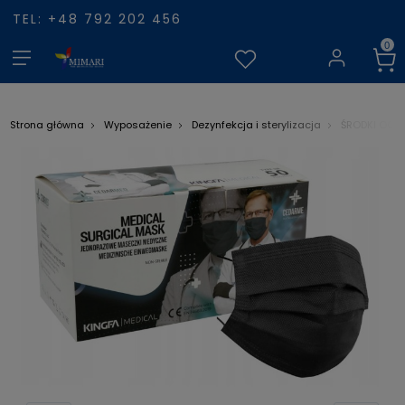
TEL: +48 792 202 456
Strona główna
Wyposażenie
Dezynfekcja i sterylizacja
ŚRODKI OCH