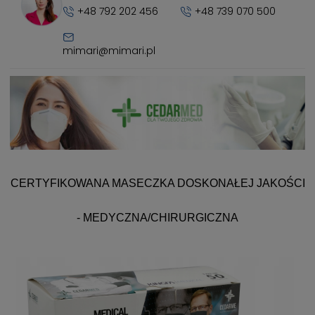
+48 792 202 456
+48 739 070 500
mimari@mimari.pl
CERTYFIKOWANA MASECZKA DOSKONAŁEJ JAKOŚCI
- MEDYCZNA/CHIRURGICZNA