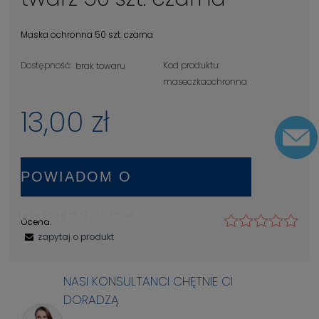
Maska ochronna 50 szt. czarna
Dostępność:
Kod produktu:
brak towaru
maseczkaochronna
13,00 zł
POWIADOM O
DOSTĘPNOŚCI
Ocena:
zapytaj o produkt
NASI KONSULTANCI CHĘTNIE CI
DORADZĄ