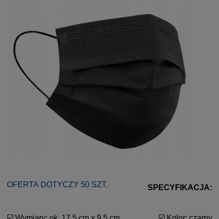
OFERTA DOTYCZY 50 SZT.
SPECYFIKACJA:
☑️ Wymiary: ok. 17,5 cm x 9,5 cm
☑️ Kolor: czarny