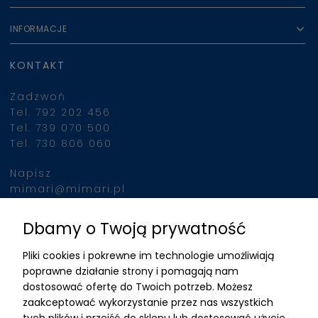
INFORMACJE
KONTAKT
Zadzwoń
Tel. 792 202 456
Tel. 739 070 500
Tel. 730 806 060
Napisz
mimari@mimari.pl
Dbamy o Twoją prywatność
Znajdziesz nas
Pliki cookies i pokrewne im technologie umożliwiają
ADRES
poprawne działanie strony i pomagają nam
dostosować ofertę do Twoich potrzeb. Możesz
MIMARI sp z o.o.
zaakceptować wykorzystanie przez nas wszystkich
ul. Kurkowa 12
tych plików i przejść do sklepu lub dostosować użycie