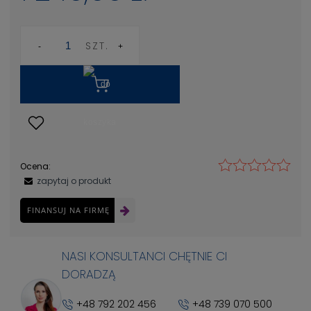
SZT.
Ocena:
zapytaj o produkt
FINANSUJ NA FIRMĘ
NASI KONSULTANCI CHĘTNIE CI
DORADZĄ
+48 792 202 456
+48 739 070 500