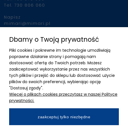
Tel. 730 806 060
Napisz
mimari@mimari.pl
Dbamy o Twoją prywatność
Znajdziesz nas
Pliki cookies i pokrewne im technologie umożliwiają
ADRES
poprawne działanie strony i pomagają nam
dostosować ofertę do Twoich potrzeb. Możesz
MIMARI sp z o.o.
zaakceptować wykorzystanie przez nas wszystkich
ul. Kurkowa 12
tych plików i przejść do sklepu lub dostosować użycie
50-210 Wrocław
plików do swoich preferencji, wybierając opcję
"Dostosuj zgody".
Dane rejestracyjne
Więcej o plikach cookies przeczytasz w naszej Polityce
NIP:8982325327
prywatności.
KRS: 0001195789
Kapitał zakładowy 100 000,00zl
zaakceptuj tylko niezbędne
Wpłacony w całości