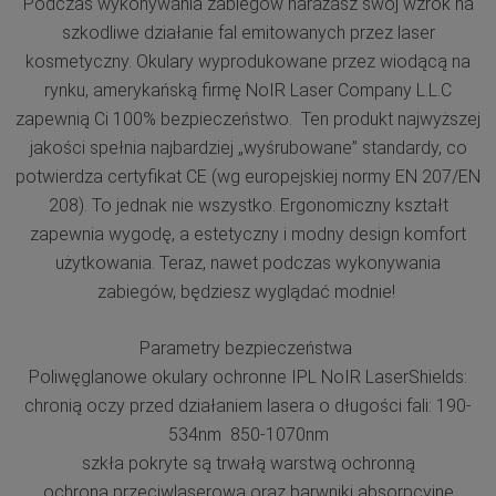
Podczas wykonywania zabiegów narażasz swój wzrok na
szkodliwe działanie fal emitowanych przez laser
kosmetyczny. Okulary wyprodukowane przez wiodącą na
rynku, amerykańską firmę NoIR Laser Company L.L.C
zapewnią Ci 100% bezpieczeństwo. Ten produkt najwyższej
jakości spełnia najbardziej „wyśrubowane” standardy, co
potwierdza certyfikat CE (wg europejskiej normy EN 207/EN
208). To jednak nie wszystko. Ergonomiczny kształt
zapewnia wygodę, a estetyczny i modny design komfort
użytkowania. Teraz, nawet podczas wykonywania
zabiegów, będziesz wyglądać modnie!
Parametry bezpieczeństwa
Poliwęglanowe okulary ochronne IPL NoIR LaserShields:
chronią oczy przed działaniem lasera o długości fali: 190-
534nm 850-1070nm
szkła pokryte są trwałą warstwą ochronną
ochrona przeciwlaserowa oraz barwniki absorpcyjne