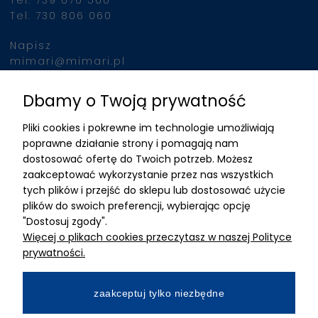
Tel. 739 070 500
Tel. 730 806 060
Napisz
mimari@mimari.pl
Dbamy o Twoją prywatność
Znajdziesz nas
Pliki cookies i pokrewne im technologie umożliwiają
ADRES
poprawne działanie strony i pomagają nam
dostosować ofertę do Twoich potrzeb. Możesz
MIMARI sp z o.o.
zaakceptować wykorzystanie przez nas wszystkich
ul. Kurkowa 12
tych plików i przejść do sklepu lub dostosować użycie
50-210 Wrocław
plików do swoich preferencji, wybierając opcję
"Dostosuj zgody".
Dane rejestracyjne
Więcej o plikach cookies przeczytasz w naszej Polityce
NIP:8982325327
prywatności.
KRS: 0001195789
Kapitał zakładowy 100 000,00zl
zaakceptuj tylko niezbędne
Wpłacony w całości