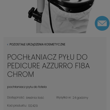
POZOSTAŁE URZĄDZENIA KOSMETYCZNE
POCHŁANIACZ PYŁU DO
PEDICURE AZZURRO F18A
CHROM
pochłaniacz pyłu do fotela
Dostępność:
Wysyłka w:
średnia ilość
24 godziny
Kod produktu:
132429