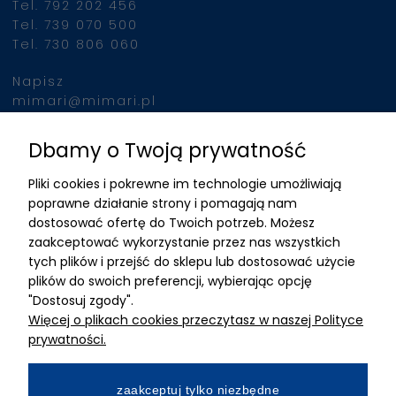
Tel. 792 202 456
Tel. 739 070 500
Tel. 730 806 060
Napisz
mimari@mimari.pl
Dbamy o Twoją prywatność
Znajdziesz nas
Pliki cookies i pokrewne im technologie umożliwiają
ADRES
poprawne działanie strony i pomagają nam
dostosować ofertę do Twoich potrzeb. Możesz
MIMARI sp z o.o.
zaakceptować wykorzystanie przez nas wszystkich
ul. Kurkowa 12
tych plików i przejść do sklepu lub dostosować użycie
50-210 Wrocław
plików do swoich preferencji, wybierając opcję
"Dostosuj zgody".
Dane rejestracyjne
Więcej o plikach cookies przeczytasz w naszej Polityce
NIP:8982325327
prywatności.
KRS: 0001195789
Kapitał zakładowy 100 000,00zl
zaakceptuj tylko niezbędne
Wpłacony w całości