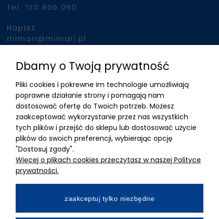
Tel. 730 806 060
Napisz
mimari@mimari.pl
Dbamy o Twoją prywatność
Znajdziesz nas
Pliki cookies i pokrewne im technologie umożliwiają
ADRES
poprawne działanie strony i pomagają nam
dostosować ofertę do Twoich potrzeb. Możesz
MIMARI sp z o.o.
zaakceptować wykorzystanie przez nas wszystkich
ul. Kurkowa 12
tych plików i przejść do sklepu lub dostosować użycie
50-210 Wrocław
plików do swoich preferencji, wybierając opcję
"Dostosuj zgody".
Dane rejestracyjne
Więcej o plikach cookies przeczytasz w naszej Polityce
NIP:8982325327
prywatności.
KRS: 0001195789
Kapitał zakładowy 100 000,00zl
zaakceptuj tylko niezbędne
Wpłacony w całości