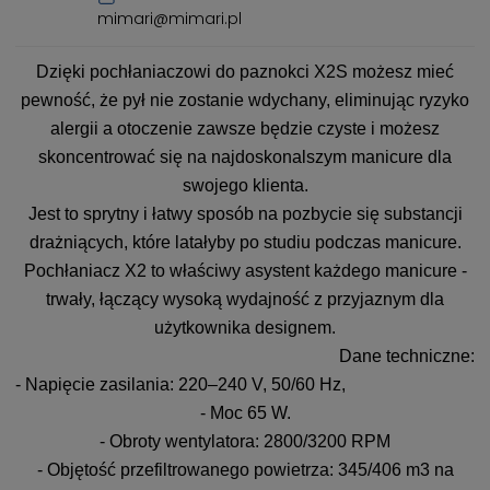
mimari@mimari.pl
Dzięki pochłaniaczowi do paznokci X2S możesz mieć
pewność, że pył nie zostanie wdychany, eliminując ryzyko
alergii a otoczenie zawsze będzie czyste i możesz
skoncentrować się na najdoskonalszym manicure dla
swojego klienta.
Jest to sprytny i łatwy sposób na pozbycie się substancji
drażniących, które latałyby po studiu podczas manicure.
Pochłaniacz X2 to właściwy asystent każdego manicure -
trwały, łączący wysoką wydajność z przyjaznym dla
użytkownika designem.
Dane techniczne:
- Napięcie zasilania: 220–240 V, 50/60 Hz,
- Moc 65 W.
- Obroty wentylatora: 2800/3200 RPM
- Objętość przefiltrowanego powietrza: 345/406 m3 na