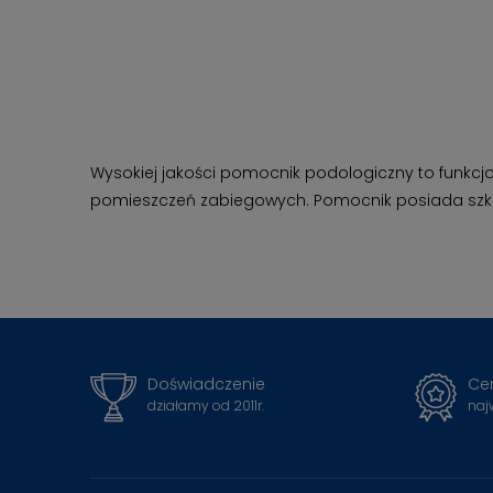
Wysokiej jakości pomocnik podologiczny to funkcj
pomieszczeń zabiegowych. Pomocnik posiada szklany
Doświadczenie
Cer
działamy od 2011r.
naj