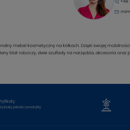
+48 
mim
onalny mebel kosmetyczny na kółkach. Dzięki swojej mobilnoś
 blat roboczy, dwie szuflady na narzędzia, akcesoria oraz pó
tyfikaty
wyższej jakości produkty