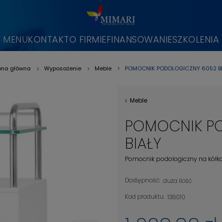
MENU
KONTAKT
O FIRMIE
FINANSOWANIE
SZKOLENIA
POMOCNIK PODOLOGICZNY 6052 BI
ona główna
Wyposażenie
Meble
»
»
»
Meble
POMOCNIK P
BIAŁY
Pomocnik podologiczny na kółk
Dostępność:
duża ilość
Kod produktu:
138010