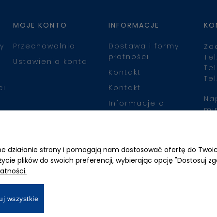
MOJE KONTO
INFORMACJE
KO
y
Przechowalnia
Dostawa i formy
Za
płatności
Tel
Ustawienia konta
Tel
Kontakt
Tel
ci
Kontakt
Na
Informacje o
mi
leasingu
Zn
awne działanie strony i pomagają nam dostosować ofertę do Two
życie plików do swoich preferencji, wybierając opcję "Dostosuj zg
atności.
uj wszystkie