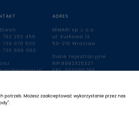
NTAKT
ADRES
dzwoń
MIMARI sp z o.o.
. 792 202 456
ul. Kurkowa 12
. 739 070 500
50-210 Wrocław
. 730 806 060
Dane rejestracyjne
pisz
NIP:8982325327
mari@mimari.pl
KRS: 0001195789
Kapitał zakładowy 
100 000,00zl
ajdziesz nas
Wpłacony w całości
ich potrzeb. Możesz zaakceptować wykorzystanie przez nas
ody".
Numer konta 
bankowego
34 2490 0005 0000 
4530 9115 2213