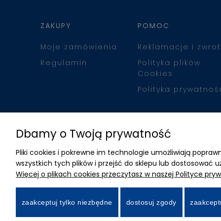
ZAKUPY
POMOC
Moje zamówienia
Reklamacje i zwrot
Regulamin
Polityka plików
Cookies
Polityka prywatnoś
Dbamy o Twoją prywatność
Pliki cookies i pokrewne im technologie umożliwiają popr
wszystkich tych plików i przejść do sklepu lub dostosować u
Więcej o plikach cookies przeczytasz w naszej Polityce pryw
zaakceptuj tylko niezbędne
dostosuj zgody
zaakcept