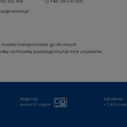
792 202 456
+48 739 070 500
ari@mimari.pl
ci możesz transportować go do innych
łkę na frezarkę podologiczną lub inne urządzenie.
Nagrody
Szkolenia
ponad 50 nagród
+ 2 800 prze