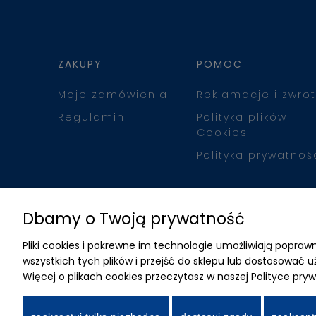
ZAKUPY
POMOC
Moje zamówienia
Reklamacje i zwrot
Regulamin
Polityka plików
Cookies
Polityka prywatnoś
Dbamy o Twoją prywatność
Pliki cookies i pokrewne im technologie umożliwiają popr
wszystkich tych plików i przejść do sklepu lub dostosować u
Więcej o plikach cookies przeczytasz w naszej Polityce pryw