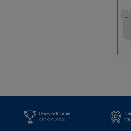
Doświadczenie
Cer
działamy od 2011r.
naj