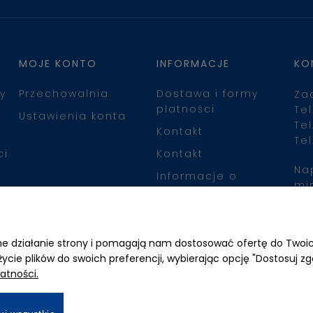
MOJE KONTO
INFORMACJE
KO
y
Przechowalnia
Dostawa i formy
Za
płatności
Tel
Ustawienia konta
Tel
Kontakt
Tel
ci
Kontakt
Na
Informacje o
mi
leasingu
Zn
awne działanie strony i pomagają nam dostosować ofertę do Two
życie plików do swoich preferencji, wybierając opcję "Dostosuj zg
atności.