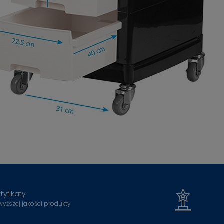
tyfikaty
wyższej jakości produkty