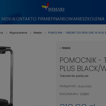
MENU
KONTAKT
O FIRMIE
FINANSOWANIE
SZKOLENIA
POMOCNIK - TABORET DO PEDICURE 16 PLUS 
wna
Wyposażenie
Meble
»
»
»
Meble
POMOCNIK - T
PLUS BLACK/W
Taboret do pedicure
Dostępność:
duża ilość
Kod produktu:
125885