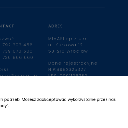
NTAKT
ADRES
dzwoń
MIMARI sp z o.o.
. 792 202 456
ul. Kurkowa 12
. 739 070 500
50-210 Wrocław
. 730 806 060
Dane rejestracyjne
pisz
NIP:8982325327
mari@mimari.pl
KRS: 0001195789
Kapitał zakładowy 
100 000,00zl
ajdziesz nas
Wpłacony w całości
ich potrzeb. Możesz zaakceptować wykorzystanie przez nas
ody".
Numer konta 
bankowego
34 2490 0005 0000 