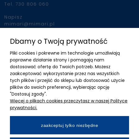
Tel. 730 806 060
Napisz
mimari@mimari.pl
Dbamy o Twoją prywatność
Znajdziesz nas
Pliki cookies i pokrewne im technologie umożliwiają
ADRES
poprawne działanie strony i pomagają nam
dostosować ofertę do Twoich potrzeb. Możesz
MIMARI sp z o.o.
zaakceptować wykorzystanie przez nas wszystkich
ul. Kurkowa 12
tych plików i przejść do sklepu lub dostosować użycie
50-210 Wrocław
plików do swoich preferencji, wybierając opcję
"Dostosuj zgody".
Dane rejestracyjne
Więcej o plikach cookies przeczytasz w naszej Polityce
NIP:8982325327
prywatności.
KRS: 0001195789
Kapitał zakładowy 100 000,00zl
zaakceptuj tylko niezbędne
Wpłacony w całości