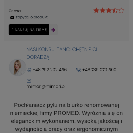
Ocena:
zapytaj o produkt
FINANSUJ NA FIRMĘ
NASI KONSULTANCI CHĘTNIE CI
DORADZĄ
+48 792 202 456
+48 739 070 500
mimari@mimari.pl
Pochłaniacz pyłu na biurko renomowanej
niemieckiej firmy PROMED. Wyróżnia się on
eleganckim wykonaniem, wysoką jakością i
wydajnością pracy oraz ergonomicznym