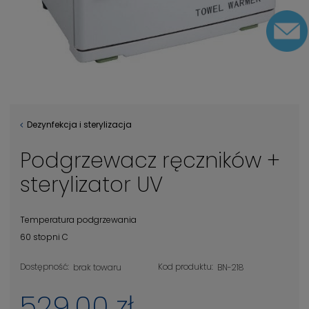
Dezynfekcja i sterylizacja
Podgrzewacz ręczników +
sterylizator UV
Temperatura podgrzewania
60 stopni C
Dostępność:
Kod produktu:
brak towaru
BN-218
529,00 zł