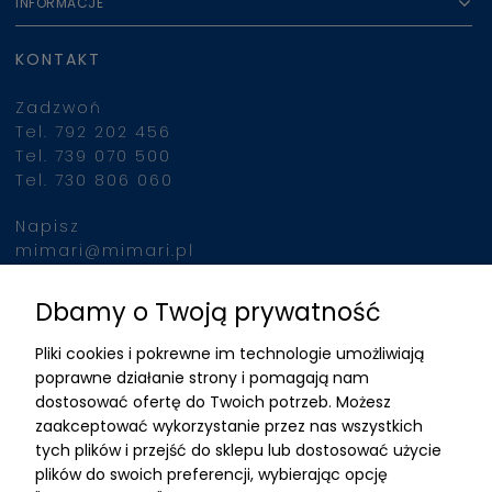
INFORMACJE
KONTAKT
Zadzwoń
Tel. 792 202 456
Tel. 739 070 500
Tel. 730 806 060
Napisz
mimari@mimari.pl
Dbamy o Twoją prywatność
Znajdziesz nas
Pliki cookies i pokrewne im technologie umożliwiają
ADRES
poprawne działanie strony i pomagają nam
dostosować ofertę do Twoich potrzeb. Możesz
MIMARI sp z o.o.
zaakceptować wykorzystanie przez nas wszystkich
ul. Kurkowa 12
tych plików i przejść do sklepu lub dostosować użycie
50-210 Wrocław
plików do swoich preferencji, wybierając opcję