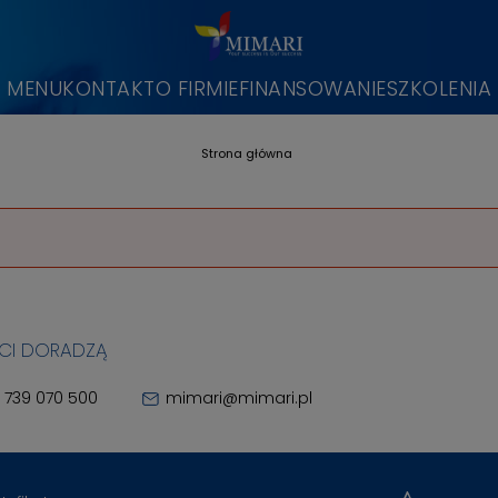
MENU
KONTAKT
O FIRMIE
FINANSOWANIE
SZKOLENIA
Strona główna
 CI DORADZĄ
 739 070 500
mimari@mimari.pl