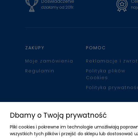
Doświadczenie
Cer
działamy od 2011r.
naj
ZAKUPY
POMOC
Moje zamówienia
Reklamacje i zwrot
Regulamin
Polityka plików
Cookies
Polityka prywatnoś
Dbamy o Twoją prywatność
Pliki cookies i pokrewne im technologie umożliwiają popr
wszystkich tych plików i przejść do sklepu lub dostosować u