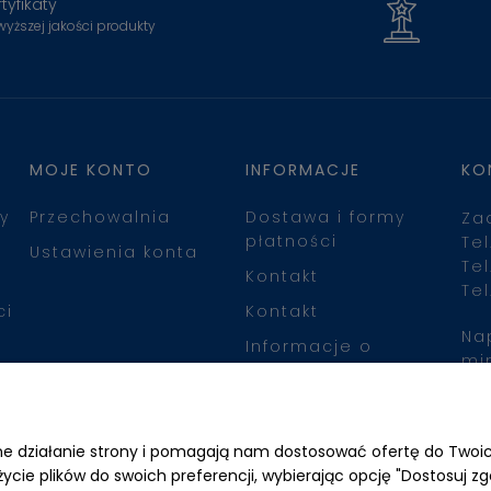
tyfikaty
wyższej jakości produkty
MOJE KONTO
INFORMACJE
KO
y
Przechowalnia
Dostawa i formy
Za
płatności
Tel
Ustawienia konta
Tel
Kontakt
Tel
ci
Kontakt
Na
Informacje o
mi
leasingu
Zn
awne działanie strony i pomagają nam dostosować ofertę do Two
życie plików do swoich preferencji, wybierając opcję "Dostosuj zg