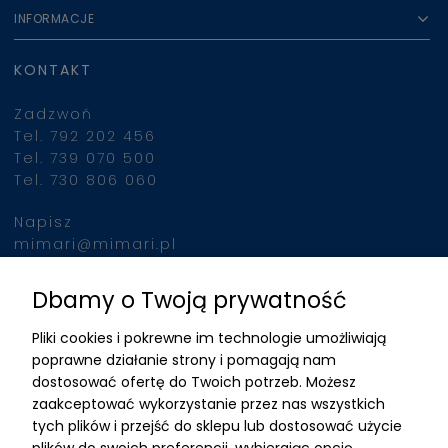
INFORMACJE
KONTAKT
Zadzwoń
Tel. 792 202 456
Tel. 739 070 500
Tel. 730 806 060
Napisz
mimari@mimari.pl
Dbamy o Twoją prywatność
Znajdziesz nas
Pliki cookies i pokrewne im technologie umożliwiają
ADRES
poprawne działanie strony i pomagają nam
dostosować ofertę do Twoich potrzeb. Możesz
MIMARI sp z o.o.
zaakceptować wykorzystanie przez nas wszystkich
ul. Kurkowa 12
tych plików i przejść do sklepu lub dostosować użycie
50-210 Wrocław
plików do swoich preferencji, wybierając opcję