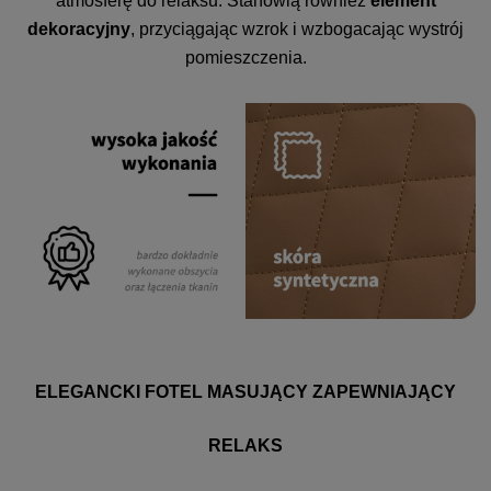
atmosferę do relaksu. Stanowią również
element
dekoracyjny
, przyciągając wzrok i wzbogacając wystrój
pomieszczenia.
ELEGANCKI FOTEL MASUJĄCY ZAPEWNIAJĄCY
RELAKS