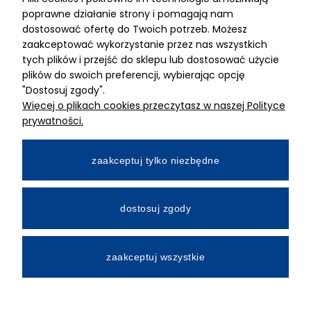
ADRES
poprawne działanie strony i pomagają nam
dostosować ofertę do Twoich potrzeb. Możesz
MIMARI sp z o.o.
zaakceptować wykorzystanie przez nas wszystkich
ul. Kurkowa 12
tych plików i przejść do sklepu lub dostosować użycie
50-210 Wrocław
plików do swoich preferencji, wybierając opcję
"Dostosuj zgody".
Dane rejestracyjne
Więcej o plikach cookies przeczytasz w naszej Polityce
NIP:8982325327
prywatności.
KRS: 0001195789
Kapitał zakładowy 100 000,00zl
zaakceptuj tylko niezbędne
Wpłacony w całości
Numer konta bankowego
dostosuj zgody
34 2490 0005 0000 4530 9115 2213
zaakceptuj wszystkie
All Rights Reserved © 2026 Mimari.com.pl