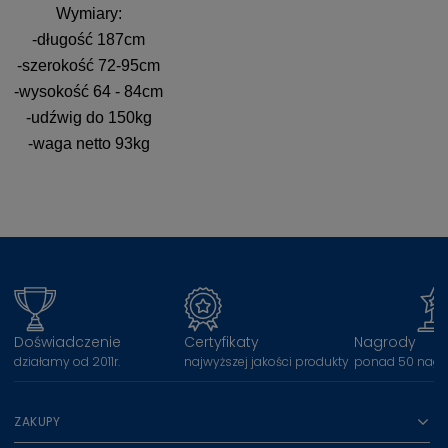
Wymiary:
-długość 187cm
-szerokość 72-95cm
-wysokość 64 - 84cm
-udźwig do 150kg
-waga netto 93kg
Doświadczenie
Certyfikaty
Nagrody
działamy od 2011r.
najwyższej jakości produkty
ponad 50 nagr
ZAKUPY