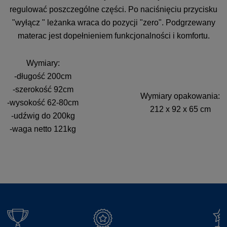
regulować poszczególne części. Po naciśnięciu przycisku
"wyłącz " leżanka wraca do pozycji "zero". Podgrzewany
materac jest dopełnieniem funkcjonalności i komfortu.
Wymiary:
-długość 200cm
-szerokość 92cm
Wymiary opakowania:
-wysokość 62-80cm
212 x 92 x 65 cm
-udźwig do 200kg
-waga netto 121kg