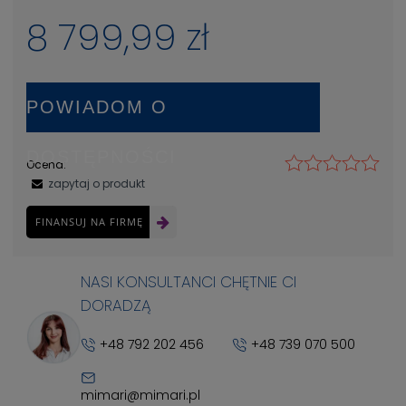
8 799,99 zł
POWIADOM O
DOSTĘPNOŚCI
Ocena:
zapytaj o produkt
FINANSUJ NA FIRMĘ
NASI KONSULTANCI CHĘTNIE CI
DORADZĄ
+48 792 202 456
+48 739 070 500
mimari@mimari.pl