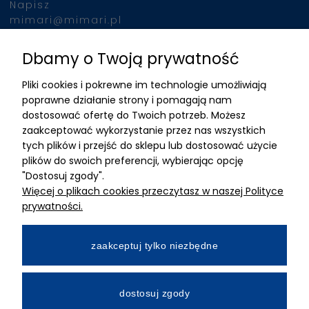
Napisz
mimari@mimari.pl
Dbamy o Twoją prywatność
Znajdziesz nas
Pliki cookies i pokrewne im technologie umożliwiają
ADRES
poprawne działanie strony i pomagają nam
dostosować ofertę do Twoich potrzeb. Możesz
MIMARI sp z o.o.
zaakceptować wykorzystanie przez nas wszystkich
ul. Kurkowa 12
tych plików i przejść do sklepu lub dostosować użycie
50-210 Wrocław
plików do swoich preferencji, wybierając opcję
"Dostosuj zgody".
Dane rejestracyjne
Więcej o plikach cookies przeczytasz w naszej Polityce
NIP:8982325327
prywatności.
KRS: 0001195789
Kapitał zakładowy 100 000,00zl
zaakceptuj tylko niezbędne
Wpłacony w całości
Numer konta bankowego
dostosuj zgody