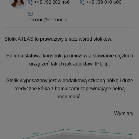
+48 792 202 456
+48 739 070 500
mimari@mimari.pl
Stolik ATLAS to prawdziwy siłacz wśród stolików.
Solidna stalowa konstrukcja umożliwia stawianie ciężkich
urządzeń takich jak autoklaw, IPL itp.
Stolik wyposażony jest w dodatkową szklaną półkę i duże
medyczne kółka z hamulcami zapewniające pełną
mobilność.
Wymiary: