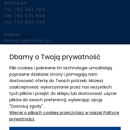
Zadzwoń
Tel. 792 202 456
Tel. 739 070 500
Tel. 730 806 060
Napisz
mimari@mimari.pl
Dbamy o Twoją prywatność
Znajdziesz nas
Pliki cookies i pokrewne im technologie umożliwiają
ADRES
poprawne działanie strony i pomagają nam
dostosować ofertę do Twoich potrzeb. Możesz
MIMARI sp z o.o.
zaakceptować wykorzystanie przez nas wszystkich
ul. Kurkowa 12
tych plików i przejść do sklepu lub dostosować użycie
50-210 Wrocław
plików do swoich preferencji, wybierając opcję
"Dostosuj zgody".
Dane rejestracyjne
Więcej o plikach cookies przeczytasz w naszej Polityce
NIP:8982325327
prywatności.
KRS: 0001195789